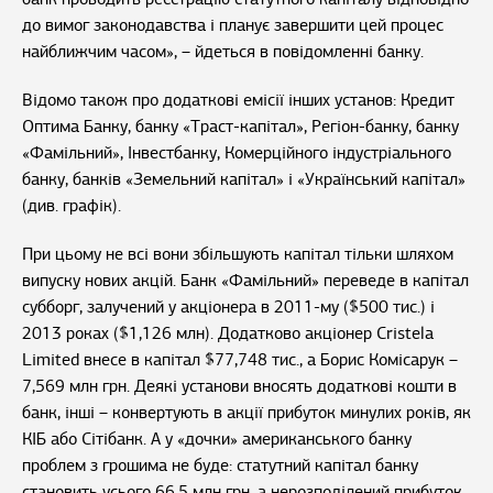
до вимог законодавства і планує завершити цей процес
найближчим часом», – йдеться в повідомленні банку.
Відомо також про додаткові емісії інших установ: Кредит
Оптима Банку, банку «Траст-капітал», Регіон-банку, банку
«Фамільний», Інвестбанку, Комерційного індустріального
банку, банків «Земельний капітал» і «Український капітал»
(див. графік).
При цьому не всі вони збільшують капітал тільки шляхом
випуску нових акцій. Банк «Фамільний» переведе в капітал
субборг, залучений у акціонера в 2011-му ($500 тис.) і
2013 роках ($1,126 млн). Додатково акціонер Cristela
Limited внесе в капітал $77,748 тис., а Борис Комісарук –
7,569 млн грн. Деякі установи вносять додаткові кошти в
банк, інші – конвертують в акції прибуток минулих років, як
КІБ або Сітібанк. А у «дочки» американського банку
проблем з грошима не буде: статутний капітал банку
становить усього 66,5 млн грн, а нерозподілений прибуток