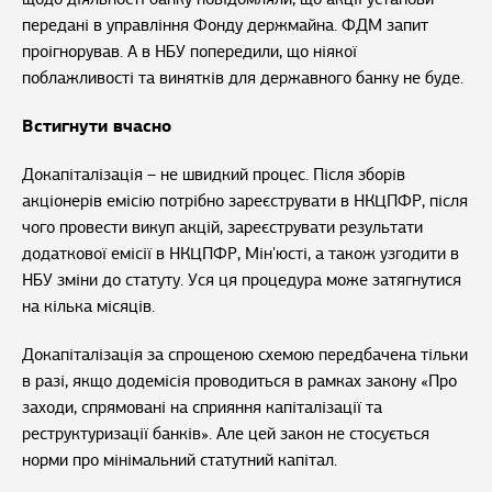
передані в управління Фонду держмайна. ФДМ запит
проігнорував. А в НБУ попередили, що ніякої
поблажливості та винятків для державного банку не буде.
Встигнути вчасно
Докапіталізація – не швидкий процес. Після зборів
акціонерів емісію потрібно зареєструвати в НКЦПФР, після
чого провести викуп акцій, зареєструвати результати
додаткової емісії в НКЦПФР, Мін'юсті, а також узгодити в
НБУ зміни до статуту. Уся ця процедура може затягнутися
на кілька місяців.
Докапіталізація за спрощеною схемою передбачена тільки
в разі, якщо додемісія проводиться в рамках закону «Про
заходи, спрямовані на сприяння капіталізації та
реструктуризації банків». Але цей закон не стосується
норми про мінімальний статутний капітал.