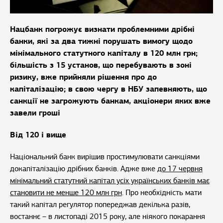
Нацбанк погрожує визнати проблемними дрібні
банки, які за два тижні порушать вимогу щодо
мінімального статутного капіталу в 120 млн грн;
більшість з 15 установ, що перебувають в зоні
ризику, вже прийняли рішення про до
капіталізацію; в свою чергу в НБУ запевняють, що
санкції не загрожують банкам, акціонери яких вже
завели гроші
Від 120 і вище
Національний банк вирішив простимулювати санкціями
докапіталізацію дрібних банків. Адже вже
до 17 червня
мінімальний статутний капітал усіх українських банків має
становити не менше 120 млн грн
. Про необхідність мати
такий капітал регулятор попереджав декілька разів,
востаннє – в листопаді 2015 року, але ніякого покарання