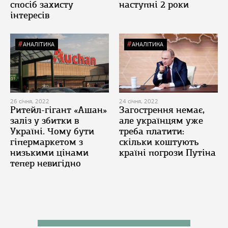
спосіб захисту
наступні 2 роки
інтересів
АНАЛІТИКА
АНАЛІТИКА
26 січня, 2022
24 січня, 2022
Ритейл-гігант «Ашан»
Загострення немає,
заліз у збитки в
але українцям уже
Україні. Чому бути
треба платити:
гіпермаркетом з
скільки коштують
низькими цінами
країні погрози Путіна
тепер невигідно