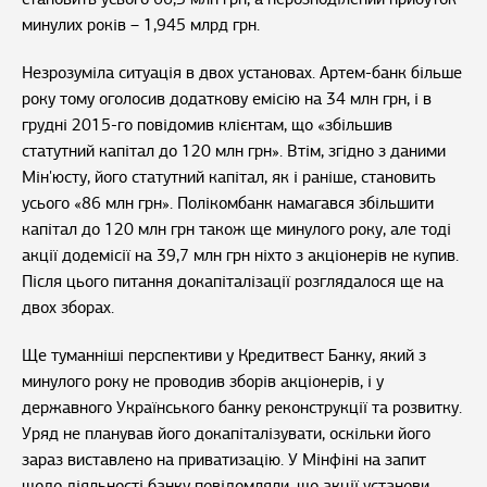
минулих років – 1,945 млрд грн.
Незрозуміла ситуація в двох установах. Артем-банк більше
року тому оголосив додаткову емісію на 34 млн грн, і в
грудні 2015-го повідомив клієнтам, що «збільшив
статутний капітал до 120 млн грн». Втім, згідно з даними
Мін'юсту, його статутний капітал, як і раніше, становить
усього «86 млн грн». Полікомбанк намагався збільшити
капітал до 120 млн грн також ще минулого року, але тоді
акції додемісії на 39,7 млн грн ніхто з акціонерів не купив.
Після цього питання докапіталізації розглядалося ще на
двох зборах.
Ще туманніші перспективи у Кредитвест Банку, який з
минулого року не проводив зборів акціонерів, і у
державного Українського банку реконструкції та розвитку.
Уряд не планував його докапіталізувати, оскільки його
зараз виставлено на приватизацію. У Мінфіні на запит
щодо діяльності банку повідомляли, що акції установи