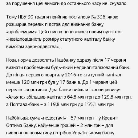
за порушення цієї вимоги до останнього часу не існувало.
Тому НБУ 30 травня прийняв постанову № 336, якою
розширив перелік підстав для визнання банку
«проблемним». Цей список поповнився новим пунктом:
«невідповідність розміру статутного капіталу банку
вимогам законодавства».
Нова норма дозволить Нацбанку одразу після 17 червня
визнати проблемним будь-який недокапіталізований банк.
До кінця першого кварталу 2016-го статутний капітал
менше 120 млн грн був у 17 банків. До 1 червня цей
перелік скоротився. Два банки вийшли із зони ризику:
«Альянс» збільшив капітал з 64,8 млн грн до 129,8 млн грн,
а Полтава-банк – з 119,8 млн грн до 155,1 млн грн.
Найбільша сума «недостачі» – 57 млн грн – у Кредит
Оптима Банку, найменше грошей – 2 млн грн – для
виконання нормативу потрібно Українському банку