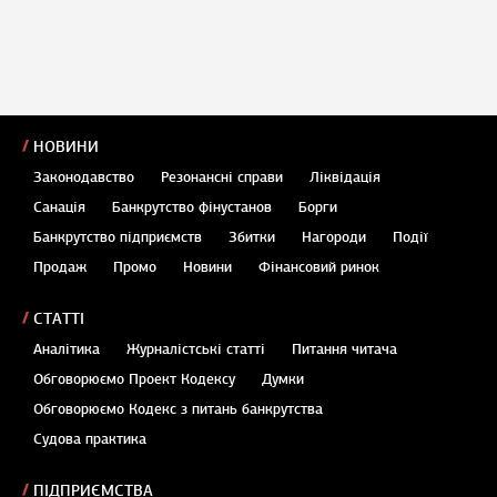
НОВИНИ
Законодавство
Резонансні справи
Ліквідація
Санація
Банкрутство фінустанов
Борги
Банкрутство підприємств
Збитки
Нагороди
Події
Продаж
Промо
Новини
Фінансовий ринок
СТАТТІ
Аналітика
Журналістські статті
Питання читача
Обговорюємо Проект Кодексу
Думки
Обговорюємо Кодекс з питань банкрутства
Судова практика
ПІДПРИЄМСТВА