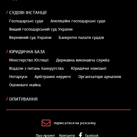
СУДОВІ ІНСТАНЦІЇ
Господарські суди
Апеляційні господарські суди
Вищий господарський суд України
Верховний суд України
Банкротні палати суддів
ЮРИДИЧНА БАЗА
Міністерство Юстиції
Державна виконавча служба
Відділи з питань банкрутства
Юридичні компанії
Нотаріуси
Арбітражні керуючі
Організатори аукціонів
Оцінювачі майна
ОПИТУВАННЯ
підписатися на розсилку
Про проект
Контакти
facebook