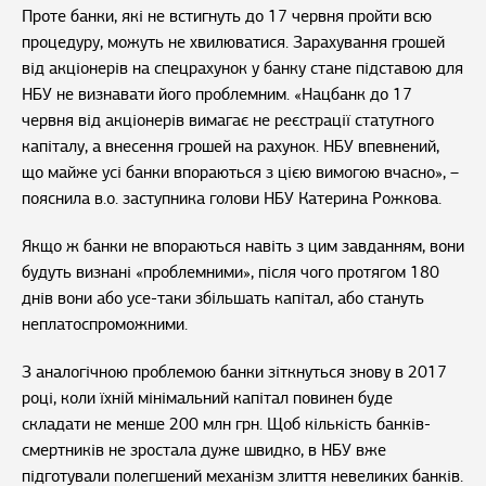
Проте банки, які не встигнуть до 17 червня пройти всю
процедуру, можуть не хвилюватися. Зарахування грошей
від акціонерів на спецрахунок у банку стане підставою для
НБУ не визнавати його проблемним. «Нацбанк до 17
червня від акціонерів вимагає не реєстрації статутного
капіталу, а внесення грошей на рахунок. НБУ впевнений,
що майже усі банки впораються з цією вимогою вчасно», –
пояснила в.о. заступника голови НБУ Катерина Рожкова.
Якщо ж банки не впораються навіть з цим завданням, вони
будуть визнані «проблемними», після чого протягом 180
днів вони або усе-таки збільшать капітал, або стануть
неплатоспроможними.
З аналогічною проблемою банки зіткнуться знову в 2017
році, коли їхній мінімальний капітал повинен буде
складати не менше 200 млн грн. Щоб кількість банків-
смертників не зростала дуже швидко, в НБУ вже
підготували полегшений механізм злиття невеликих банків.