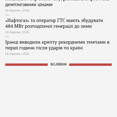
демпінговими цінами
06 березня, 2026
«Нафтогаз» та оператор ГТС мають збудувати
484 МВт розподіленої генерації до зими
06 березня, 2026
Іранці виводили крипту рекордними темпами в
перші години після ударів по країні
06 березня, 2026
всі новини