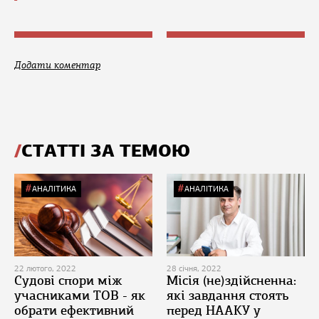
Додати коментар
СТАТТІ ЗА ТЕМОЮ
АНАЛІТИКА
АНАЛІТИКА
22 лютого, 2022
28 січня, 2022
Судові спори між
Місія (не)здійсненна:
учасниками ТОВ - як
які завдання стоять
обрати ефективний
перед НААКУ у