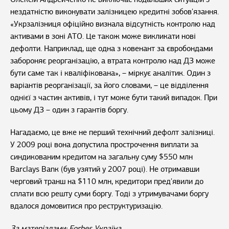
нездатністю виконувати залізницею кредитні зобов'язання.
«Укрзалізниця офіційно визнала відсутність контролю над
активами в зоні АТО. Це також може викликати нові
дефолти. Наприклад, ще одна з ковенант за євробондами
забороняє реорганізацію, а втрата контролю над ДЗ може
бути саме так і кваліфікована», – міркує аналітик. Один з
варіантів реорганізації, за його словами, – це відділення
однієї з частин активів, і тут може бути такий випадок. При
цьому ДЗ – один з гарантів боргу.
Нагадаємо, це вже не перший технічний дефолт залізниці.
У 2009 році вона допустила прострочення виплати за
синдикованим кредитом на загальну суму $550 млн
Barclays Banк (був узятий у 2007 році). Не отримавши
черговий транш на $110 млн, кредитори пред'явили до
сплати всю решту суми боргу. Тоді з утримувачами боргу
вдалося домовитися про реструктуризацію.
За матеріалами:
Forbes Україна