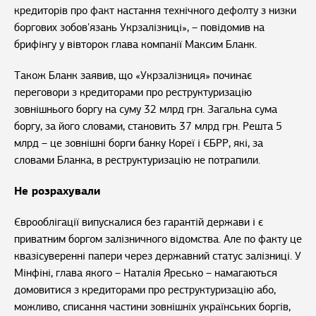
кредиторів про факт настання технічного дефолту з низки
боргових зобов'язань Укрзалізниці», – повідомив на
брифінгу у вівторок глава компанії Максим Бланк.
Також Бланк заявив, що «Укрзалізниця» починає
переговори з кредиторами про реструктуризацію
зовнішнього боргу на суму 32 млрд грн. Загальна сума
боргу, за його словами, становить 37 млрд грн. Решта 5
млрд – це зовнішні борги банку Кореї і ЄБРР, які, за
словами Бланка, в реструктуризацію не потрапили.
Не розрахували
Єврооблігації випускалися без гарантій держави і є
приватним боргом залізничного відомства. Але по факту це
квазісуверенні папери через державний статус залізниці. У
Мінфіні, глава якого – Наталія Яресько – намагаються
домовитися з кредиторами про реструктуризацію або,
можливо, списання частини зовнішніх українських боргів,