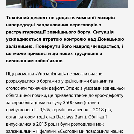
Технічний дефолт не додасть компанії козирів
напередодні запланованих переговорів з
реструктуризації зовнішнього боргу. Ситуація
ускладнюється втратою контролю над Донецькою
залізницею. Повернути його навряд чи вдасться, і
це може призвести до нових труднощів з
виконанням зобов'язань.
Підприємства «Укрзалізниці» не змогли вчасно
розрахуватися з боргами з українськими банками та
оголосили технічний дефолт. Згідно з умовами зовнішньої
облігаційної позики, це призвело також до крос-дефолту
за єврооблігаціями на суму $500 млн (ставка
прибутковості – 9,5%, термін погашення – 2018 рік,
організатором тоді став Barclays Banк). Облігації
випускалися в 2013 році і були розподілені між
залізницями – її філіями. «Сьогодні ми повідомили наших