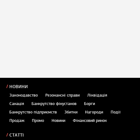
НОВИНИ
Законодавство
Резонансні справи
Ліквідація
Санація
Банкрутство фінустанов
Борги
Банкрутство підприємств
Збитки
Нагороди
Події
Продаж
Промо
Новини
Фінансовий ринок
СТАТТІ