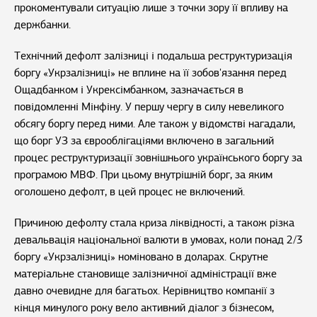
прокоментували ситуацію лише з точки зору її впливу на
держбанки.
Технічний дефолт залізниці і подальша реструктуризація
боргу «Укрзалізниці» не вплине на її зобов'язання перед
Ощадбанком і Укрексімбанком, зазначається в
повідомленні Мінфіну. У першу чергу в силу невеликого
обсягу боргу перед ними. Але також у відомстві нагадали,
що борг УЗ за єврооблігаціями включено в загальний
процес реструктуризації зовнішнього українського боргу за
програмою МВФ. При цьому внутрішній борг, за яким
оголошено дефолт, в цей процес не включений.
Причиною дефолту стала криза ліквідності, а також різка
девальвація національної валюти в умовах, коли понад 2/3
боргу «Укрзалізниці» номіновано в доларах. Скрутне
матеріальне становище залізничної адміністрації вже
давно очевидне для багатьох. Керівництво компанії з
кінця минулого року вело активний діалог з бізнесом,