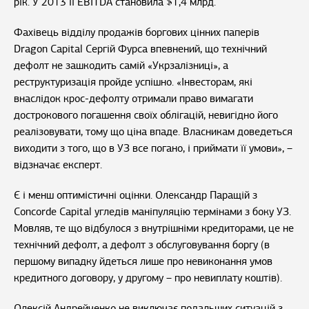
рік. У 2013 її EBITDA становила $1,4 млрд.
Фахівець відділу продажів боргових цінних паперів
Dragon Capital Сергій Фурса впевнений, що технічний
дефолт не зашкодить самій «Укрзалізниці», а
реструктуризація пройде успішно. «Інвесторам, які
внаслідок крос-дефолту отримали право вимагати
дострокового погашення своїх облігацій, невигідно його
реалізовувати, тому що ціна впаде. Власникам доведеться
виходити з того, що в УЗ все погано, і приймати її умови», –
відзначає експерт.
Є і менш оптимістичні оцінки. Олександр Паращій з
Concorde Capital угледів маніпуляцію термінами з боку УЗ.
Мовляв, те що відбулося з внутрішніми кредиторами, це не
технічний дефолт, а дефолт з обслуговування боргу (в
першому випадку йдеться лише про невиконання умов
кредитного договору, у другому – про невиплату коштів).
Олексій Андрейченко не виключає подальших ситуацій з