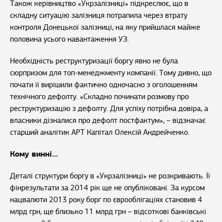
Також керівництво «Укрзалізниці» підкреслює, що в
складну ситуацію залізниця потрапила через втрату
контроля Донецької залізниці, на яку прийшлася майже
половина усього навантаження УЗ.
Необхідність реструктуризації боргу явно не була
сюрпризом для топ-менеджменту компанії. Тому дивно, що
почати її вирішили фактично одночасно з оголошенням
технічного дефолту. «Складно починати розмову про
реструктуризацію з дефолту. Для успіху потрібна довіра, а
власники дізналися про дефолт постфактум», – відзначає
старший аналітик АРТ Капітал Олексій Андрейченко.
Кому винні...
Деталі структури боргу в «Укрзалізниці» не розкривають. Її
фінрезультати за 2014 рік ще не опубліковані. За курсом
нацвалюти 2013 року борг по єврооблігаціях становив 4
млрд грн, ще близько 11 млрд грн – відсоткові банківські