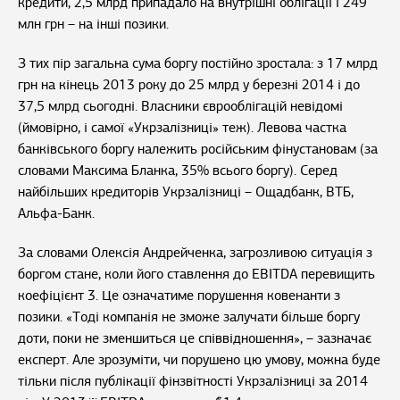
кредити, 2,5 млрд припадало на внутрішні облігації і 249
млн грн – на інші позики.
З тих пір загальна сума боргу постійно зростала: з 17 млрд
грн на кінець 2013 року до 25 млрд у березні 2014 і до
37,5 млрд сьогодні. Власники єврооблігацій невідомі
(ймовірно, і самої «Укрзалізниці» теж). Левова частка
банківського боргу належить російським фінустановам (за
словами Максима Бланка, 35% всього боргу). Серед
найбільших кредиторів Укрзалізниці – Ощадбанк, ВТБ,
Альфа-Банк.
За словами Олексія Андрейченка, загрозливою ситуація з
боргом стане, коли його ставлення до EBITDA перевищить
коефіцієнт 3. Це означатиме порушення ковенанти з
позики. «Тоді компанія не зможе залучати більше боргу
доти, поки не зменшиться це співвідношення», – зазначає
експерт. Але зрозуміти, чи порушено цю умову, можна буде
тільки після публікації фінзвітності Укрзалізниці за 2014