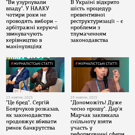
"Ви узурпували
В Україні відкрито
владу". У НААКУ
шість процедур
чотири роки не
превентивної
проводять вибори –
реструктуризації – є
арбітражні керуючі
проблеми з
звинувачують
тлумаченням
керівництво в
законодавства
маніпуляціях
ЖУРНАЛІСТСЬКІ СТАТТІ
ЖУРНАЛІСТСЬКІ СТАТТІ
23 жовтня, 2025
23 жовтня, 2025
"Це бред". Сергій
"Допоможіть! Дуже
Боярчуков розказав,
чесно прошу". Дар'я
як законодавство
Марчак закликала
продовжує вбивати
спільноту взяти
ринок банкрутства
участь у
реформуванні сфери