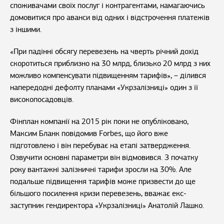
споживачами своїх послуг і контрагентами, намагаючись
домовитися про аванси від одних і відстрочення платежів
з іншими.
«При падінні обсягу перевезень на чверть річний дохід
скоротиться приблизно на 30 млрд, близько 20 млрд з них
можливо компенсувати підвищенням тарифів», – ділився
напередодні дефолту планами «Укрзалізниці» один з її
високопосадовців.
Фінплан компанії на 2015 рік поки не опубліковано,
Максим Бланк повідомив Forbes, що його вже
підготовлено і він перебуває на етапі затвердження.
Озвучити основні параметри він відмовився. З початку
року вантажні залізничні тарифи зросли на 30%. Але
подальше підвищення тарифів може призвести до ще
більшого посилення кризи перевезень, вважає екс-
заступник гендиректора «Укрзалізниці» Анатолій Лашко.