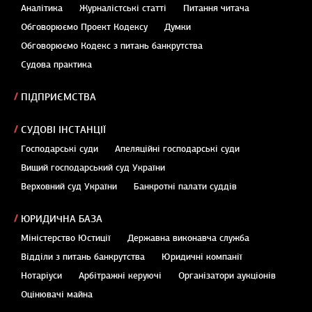
Аналітика
Журналістські статті
Питання читача
Обговорюємо Проект Кодексу
Думки
Обговорюємо Кодекс з питань банкрутства
Судова практика
ПІДПРИЄМСТВА
СУДОВІ ІНСТАНЦІЇ
Господарські суди
Апеляційні господарські суди
Вищий господарський суд України
Верховний суд України
Банкротні палати суддів
ЮРИДИЧНА БАЗА
Міністерство Юстиції
Державна виконавча служба
Відділи з питань банкрутства
Юридичні компанії
Нотаріуси
Арбітражні керуючі
Організатори аукціонів
Оцінювачі майна