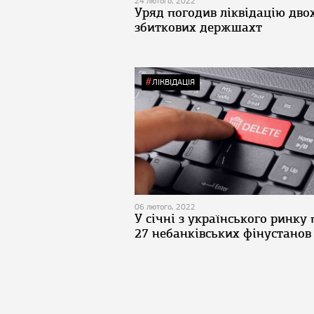
24 лютого, 2022
Уряд погодив ліквідацію дво
збиткових держшахт
ЛІКВІДАЦІЯ
06 лютого, 2022
У січні з українського ринку
27 небанківських фінустанов