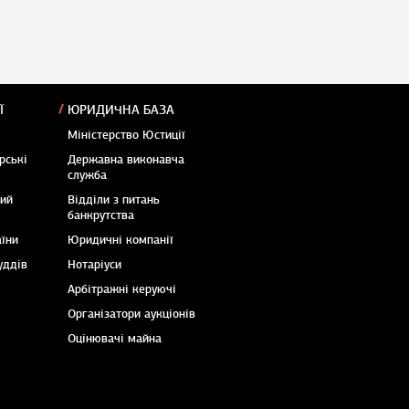
Ї
ЮРИДИЧНА БАЗА
Міністерство Юстиції
рські
Державна виконавча
служба
кий
Відділи з питань
банкрутства
аїни
Юридичні компанії
уддів
Нотаріуси
Арбітражні керуючі
Організатори аукціонів
Оцінювачі майна