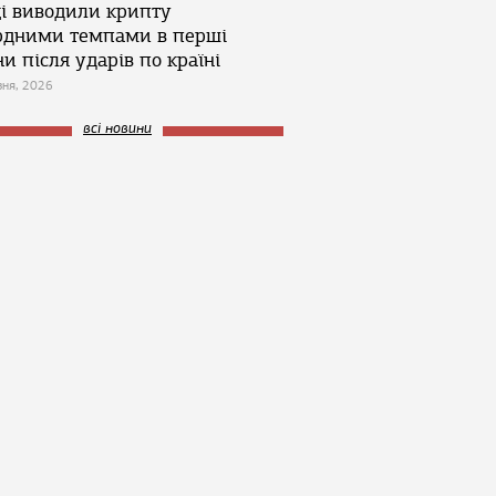
ці виводили крипту
рдними темпами в перші
и після ударів по країні
зня, 2026
всі новини