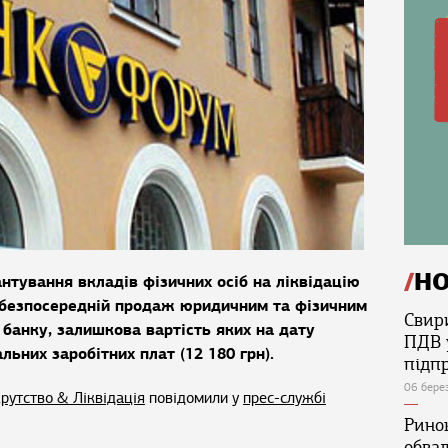
Н
тування вкладів фізичних осіб на ліквідацію
безпосередній продаж юридичним та фізичним
Свир
 банку, залишкова вартість яких на дату
ПДВ 
ьних заробітних плат (12 180 грн).
підп
06 бере
рутство & Ліквідація
повідомили у
прес-службі
Ринок
обва