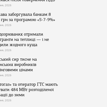
зня, 2026
ава заборгувала банкам 8
 грн за програмою «5-7-9%»
зня, 2026
ідозрюваних отримали
гранти на теплиці — і не
дили жодного куща
зня, 2026
ський сир тисне на
їнських виробників
інговими цінами
зня, 2026
тогаз» та оператор ГТС мають
увати 484 МВт розподіленої
ації до зими
зня, 2026