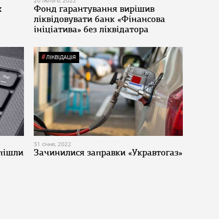
20 лютого, 2022
х
Фонд гарантування вирішив
ліквідовувати банк «Фінансова
ініціатива» без ліквідатора
ЛІКВІДАЦІЯ
31 січня, 2022
 пішли
Зачинилися заправки «Укравтогаз»