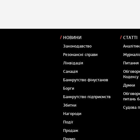
НОВИНИ
СТАТТІ
Законодавство
Аналітик
Резонансні справи
Журналіс
Ліквідація
Питання
Санація
Обговор
Кодексу
Банкрутство фінустанов
Думки
Борги
Обговор
Банкрутство підприємств
питань б
Збитки
Судова 
Нагороди
Події
Продаж
Промо