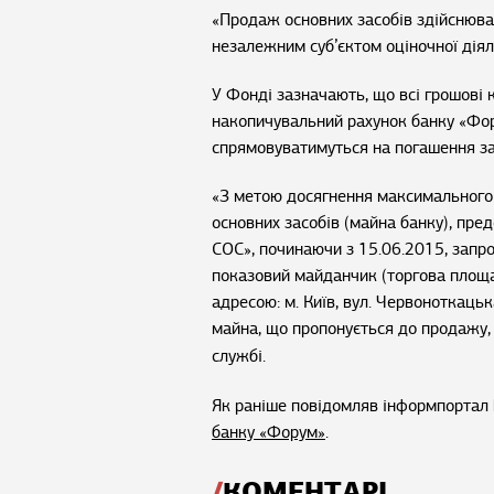
«Продаж основних засобів здійснюва
незалежним суб’єктом оціночної діяль
У Фонді зазначають, що всі грошові
накопичувальний рахунок банку «Фор
спрямовуватимуться на погашення за
«З метою досягнення максимального 
основних засобів (майна банку), пре
СОС», починаючи з 15.06.2015, запро
показовий майданчик (торгова площ
адресою: м. Київ, вул. Червоноткаць
майна,
що пропонується до продажу,
службі.
Як раніше повідомляв інформпортал 
банку «Форум»
.
КОМЕНТАРІ