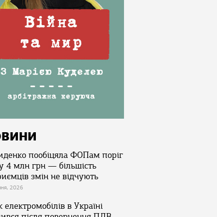
ОВИНИ
иденко пообіцяла ФОПам поріг
у 4 млн грн — більшість
риємців змін не відчують
зня, 2026
 електромобілів в Україні
лився після повернення ПДВ