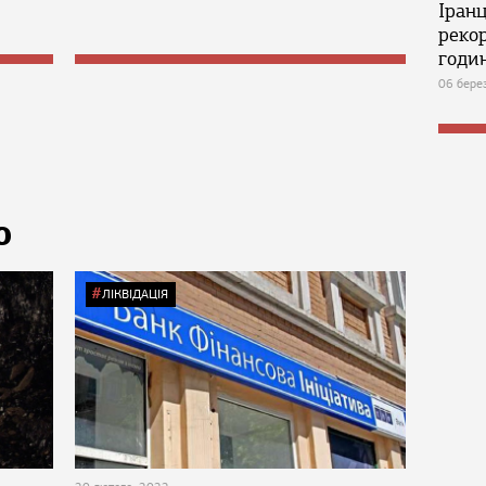
Іран
реко
годин
06 бере
Ю
ЛІКВІДАЦІЯ