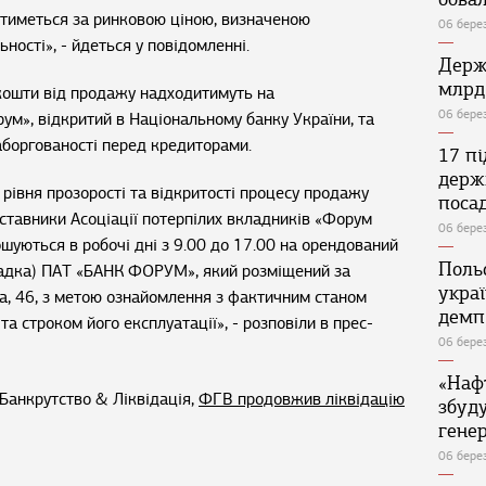
тиметься за ринковою ціною, визначеною
06 бере
ності», - йдеться у повідомленні.
Держ
млрд
 кошти від продажу надходитимуть на
06 бере
ум», відкритий в Національному банку України, та
боргованості перед кредиторами.
17 п
держ
рівня прозорості та відкритості процесу продажу
поса
дставники Асоціації потерпілих вкладників «Форум
06 бере
шуються в робочі дні з 9.00 до 17.00 на орендований
Поль
адка) ПАТ «БАНК ФОРУМ», який розміщений за
укра
ка, 46, з метою ознайомлення з фактичним станом
демп
 та
строком його експлуатації», - розповіли в прес-
06 бере
«Наф
Банкрутство & Ліквідація,
ФГВ продовжив ліквідацію
збуд
генер
06 бере