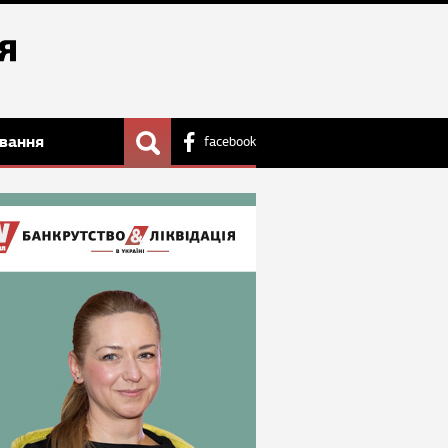
вання
facebook