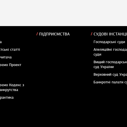
ПІДПРИЄМСТВА
СУДОВІ ІНСТАНЦІ
а
Господарські суди
тські статті
Апеляційні господа
суди
 читача
Вищий господарсь
юємо Проект
суд України
Верховний суд Укр
Банкротні палати с
юємо Кодекс з
анкрутства
практика