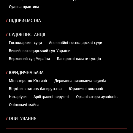
Судова практика
ПІДПРИЄМСТВА
СУДОВІ ІНСТАНЦІЇ
Господарські суди
Апеляційні господарські суди
Вищий господарський суд України
Верховний суд України
Банкротні палати суддів
ЮРИДИЧНА БАЗА
Міністерство Юстиції
Державна виконавча служба
Відділи з питань банкрутства
Юридичні компанії
Нотаріуси
Арбітражні керуючі
Організатори аукціонів
Оцінювачі майна
ОПИТУВАННЯ