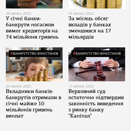
23 лютого, 2022
23 лютого, 2022
У січні банки-
За місяць обсяг
банкрути погасили
вкладів у банках
вимог кредиторів на
зменшився на 17
74 мільйони гривень
мільярдів
БАНКРУТСТВО ФІНУСТАНОВ
БАНКРУТСТВО ФІНУСТАНОВ
20 лютого, 2022
17 лютого, 2022
Вкладники банків-
Верховний суд
банкрутів отримали в
остаточно підтвердив
січні майже 10
законність виведення
мільйонів гривень
з ринку банку
виплат
"Капітал"