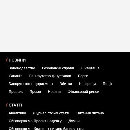
НОВИНИ
Законодавство
Резонансні справи
Ліквідація
Санація
Банкрутство фінустанов
Борги
Банкрутство підприємств
Збитки
Нагороди
Події
Продаж
Промо
Новини
Фінансовий ринок
СТАТТІ
Аналітика
Журналістські статті
Питання читача
Обговорюємо Проект Кодексу
Думки
Обговорюємо Кодекс з питань банкрутства