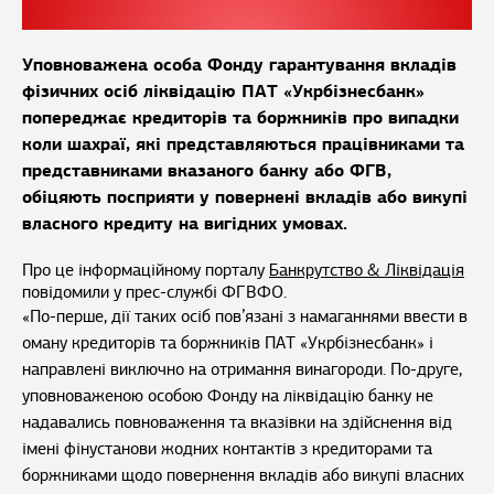
Уповноважена особа Фонду гарантування вкладів
фізичних осіб ліквідацію ПАТ «Укрбізнесбанк»
попереджає кредиторів та боржників про випадки
коли шахраї, які представляються працівниками та
представниками вказаного банку або ФГВ,
обіцяють посприяти у повернені вкладів або викупі
власного кредиту на вигідних умовах.
Про це інформаційному порталу
Банкрутство & Ліквідація
повідомили у прес-службі ФГВФО.
«По-перше, дії таких осіб пов’язані з намаганнями ввести в
оману кредиторів та боржників ПАТ «Укрбізнесбанк» і
направлені виключно на отримання винагороди. По-друге,
уповноваженою особою Фонду на ліквідацію банку не
надавались повноваження та вказівки на здійснення від
імені фінустанови жодних контактів з кредиторами та
боржниками щодо повернення вкладів або викупі власних