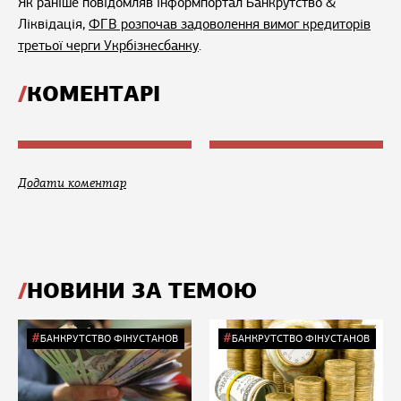
Як раніше повідомляв інформпортал Банкрутство &
Ліквідація,
ФГВ розпочав задоволення вимог кредиторів
третьої черги Укрбізнесбанку
.
КОМЕНТАРІ
Додати коментар
НОВИНИ ЗА ТЕМОЮ
БАНКРУТСТВО ФІНУСТАНОВ
БАНКРУТСТВО ФІНУСТАНОВ