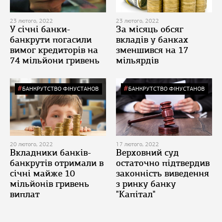
23 лютого, 2022
23 лютого, 2022
У січні банки-
За місяць обсяг
банкрути погасили
вкладів у банках
вимог кредиторів на
зменшився на 17
74 мільйони гривень
мільярдів
БАНКРУТСТВО ФІНУСТАНОВ
БАНКРУТСТВО ФІНУСТАНОВ
20 лютого, 2022
17 лютого, 2022
Вкладники банків-
Верховний суд
банкрутів отримали в
остаточно підтвердив
січні майже 10
законність виведення
мільйонів гривень
з ринку банку
виплат
"Капітал"