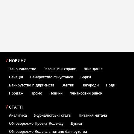
НОВИНИ
Законодавство
Резонансні справи
Ліквідація
Санація
Банкрутство фінустанов
Борги
Банкрутство підприємств
Збитки
Нагороди
Події
Продаж
Промо
Новини
Фінансовий ринок
СТАТТІ
Аналітика
Журналістські статті
Питання читача
Обговорюємо Проект Кодексу
Думки
Обговорюємо Кодекс з питань банкрутства