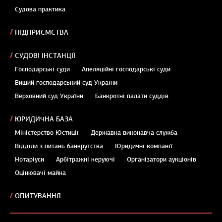
Судова практика
ПІДПРИЄМСТВА
СУДОВІ ІНСТАНЦІЇ
Господарські суди
Апеляційні господарські суди
Вищий господарський суд України
Верховний суд України
Банкротні палати суддів
ЮРИДИЧНА БАЗА
Міністерство Юстиції
Державна виконавча служба
Відділи з питань банкрутства
Юридичні компанії
Нотаріуси
Арбітражні керуючі
Організатори аукціонів
Оцінювачі майна
ОПИТУВАННЯ