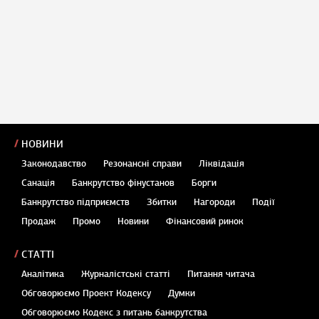
НОВИНИ
Законодавство
Резонансні справи
Ліквідація
Санація
Банкрутство фінустанов
Борги
Банкрутство підприємств
Збитки
Нагороди
Події
Продаж
Промо
Новини
Фінансовий ринок
СТАТТІ
Аналітика
Журналістські статті
Питання читача
Обговорюємо Проект Кодексу
Думки
Обговорюємо Кодекс з питань банкрутства