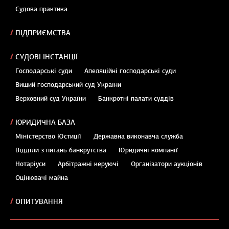
Судова практика
ПІДПРИЄМСТВА
СУДОВІ ІНСТАНЦІЇ
Господарські суди
Апеляційні господарські суди
Вищий господарський суд України
Верховний суд України
Банкротні палати суддів
ЮРИДИЧНА БАЗА
Міністерство Юстиції
Державна виконавча служба
Відділи з питань банкрутства
Юридичні компанії
Нотаріуси
Арбітражні керуючі
Організатори аукціонів
Оцінювачі майна
ОПИТУВАННЯ