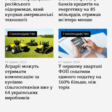
російського
банків кредитів на
підприємця, який
енергетику на 85
купував американські
мільярдів, отримав
технології
вп'ятеро менше
ЗАКОНОДАВСТВО
ЗАКОНОДАВСТВО
09 травня, 2024
07 травня, 2024
Аграрії можуть
У першому кварталі
отримати
ФОП сплатили
компенсацію за
єдиного податку на
купівлю
160% більше, ніж
сільгосптехніки вже у
торік
64 українських
виробників