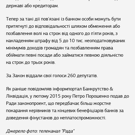
державі або кредиторам.
Тепер за такі дії пов'язані із банком особи можуть бути
притягнуті до відповідальності шляхом обмеження або
позбавлення волі на строк від одного до п'яти років, з
накладенням штрафу від 5 до 10 тис. неоподатковуваних
мінімумів доходів громадян та позбавленням права
обіймати певні посади або займатися певною діяльністю
на строк до трьох років.
За Закон віддали свої голоси 260 депутатів.
Як раніше повідомляв інформпортал Банкрутство &
Ліквідація, у лютому 2015 року Петро Порошенко подав до
Ради законопроект, що передбачає більш жорстке
покарання керівників та кінцевих бенефіціарів банків за
доведення фінустанов до неплатоспроможності.
Джерело фото: телеканал "Рада"