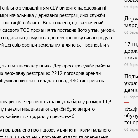
06 бере
 спільно з управлінням СБУ викрито на одержанні
змірі начальника Державної реєстраційної служби
Держ
ня юстиції в області. Встановлено, що зазначений
млрд
сцевого ТОВ прохання та поставив його у такі умови,
06 бере
но надавати цьому посадовцеві грошову винагороду в
17 п
й договір оренди земельних ділянок», - розповіли у
держ
поса
06 бере
і, за вказівкою керівника Держреєстрслужби району
но державну реєстрацію 2212 договорів оренди
Поль
обумовленій платі складає понад 440 тис гривень
укра
демп
06 бере
овариства чергового «траншу» хабара у розмірі 11,3
«Наф
зину начальника вказаної служби було викрито
збуд
 кабінеті», - додали у прес-службі.
генер
у повідомлено про підозру у вчиненні кримінального
06 бере
т.368 КК України, - прохання надати та одержання