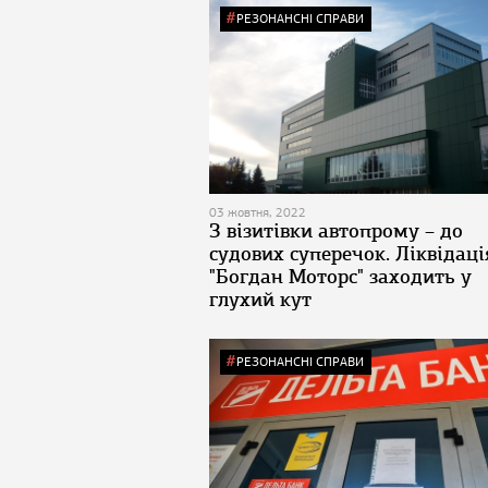
РЕЗОНАНСНІ СПРАВИ
03 жовтня, 2022
З візитівки автопрому – до
судових суперечок. Ліквідаці
"Богдан Моторс" заходить у
глухий кут
РЕЗОНАНСНІ СПРАВИ