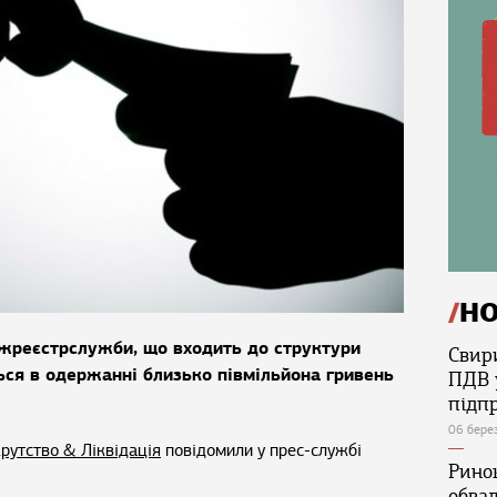
Н
жреєстрслужби, що входить до структури
Свир
ься в одержанні близько півмільйона гривень
ПДВ 
підп
06 бере
рутство & Ліквідація
повідомили у прес-службі
Ринок
обва