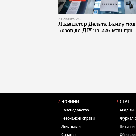
21 лютого, 2022
Ліквідатор Дельта Банку под
позов до ДІУ на 226 млн грн
НОВИНИ
СТАТТІ
Законодавство
Аналітик
Резонансні справи
Журналіс
Ліквідація
Питання
Санація
Обговор