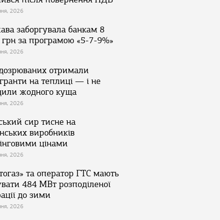
зня, 2026
ава заборгувала банкам 8
 грн за програмою «5-7-9%»
зня, 2026
ідозрюваних отримали
гранти на теплиці — і не
дили жодного куща
зня, 2026
ський сир тисне на
їнських виробників
інговими цінами
зня, 2026
тогаз» та оператор ГТС мають
увати 484 МВт розподіленої
ації до зими
зня, 2026