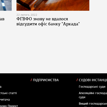
22 лютого, 2022
ав
ФГВФО знову не вдалося
відсудити офіс банку "Аркада"
ПІДПРИЄМСТВА
СУДОВІ ІНСТАНЦІ
а
Господарські суди
тські статті
Апеляційні господа
суди
 читача
Вищий господарсь
юємо Проект