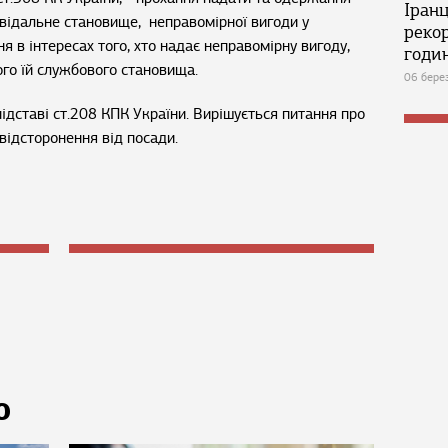
Іран
відальне становище, неправомірної вигоди у
реко
я в інтересах того, хто надає неправомірну вигоду,
годин
ого їй службового становища.
06 бере
ідставі ст.208 КПК України. Вирішується питання про
відсторонення від посади.
Ю