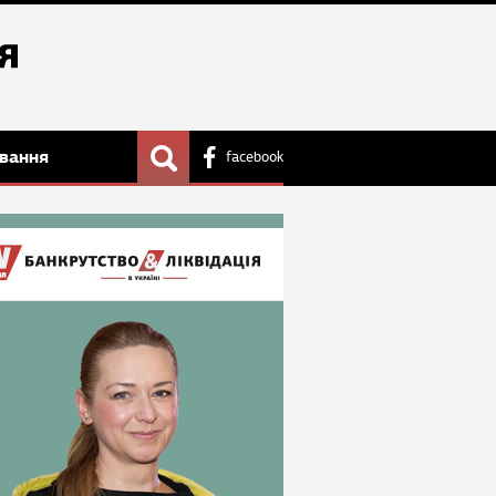
вання
facebook