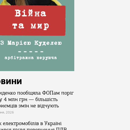
ОВИНИ
иденко пообіцяла ФОПам поріг
у 4 млн грн — більшість
риємців змін не відчують
зня, 2026
 електромобілів в Україні
лився після повернення ПДВ