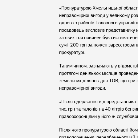
«Прокуратурою Хмельницької області
неправомірної вигоди у великому ро
одного з районів Головного управлін
посадовець висловив представнику мі
за яких той повинен був систематич
сумі 200 грн за кожен зареєстровани
прокуратурі.
Таким чином, зазначають у відомств
протягом декількох місяців проведе
земельних ділянок для ТОВ, що при 
неправомірної вигоди.
«Після одержання від представника т
тис. грн та талонів на 40 літрів бен
правоохоронцями у його ж службовому
Після чого прокуратурою області йом
правопорушення, передбаченого ч.3 с