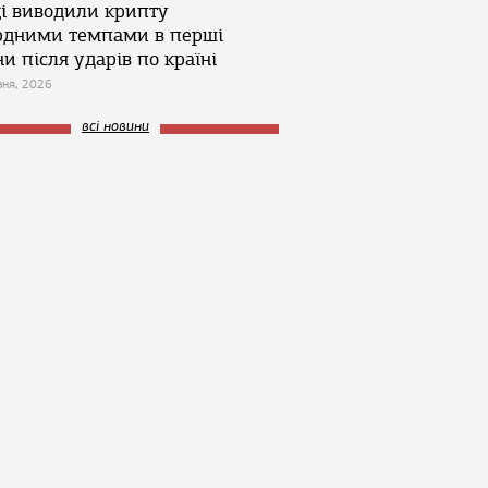
ці виводили крипту
рдними темпами в перші
и після ударів по країні
зня, 2026
всі новини