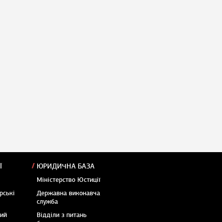
Ї
ЮРИДИЧНА БАЗА
Міністерство Юстиції
рські
Державна виконавча
служба
кий
Відділи з питань