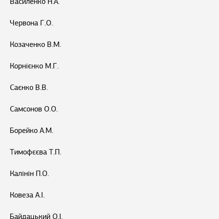
Василенко Н.А.
Червона Г.О.
Козаченко В.М.
Корнієнко М.Г.
Саєнко В.В.
Самсонов О.О.
Борейко А.М.
Тимофєєва Т.П.
Калінін П.О.
Ковеза А.І.
Байдацький О.І.