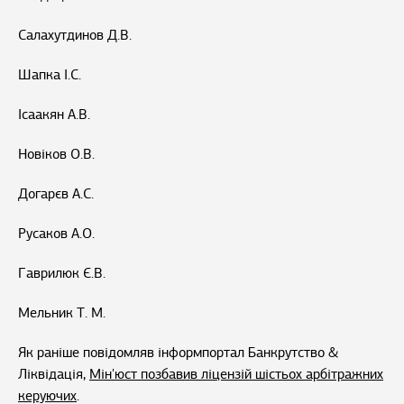
Салахутдинов Д.В.
Шапка І.С.
Ісаакян А.В.
Новіков О.В.
Догарєв А.С.
Русаков А.О.
Гаврилюк Є.В.
Мельник Т. М.
Як раніше повідомляв інформпортал Банкрутство &
Ліквідація,
Мін'юст позбавив ліцензій шістьох арбітражних
керуючих
.