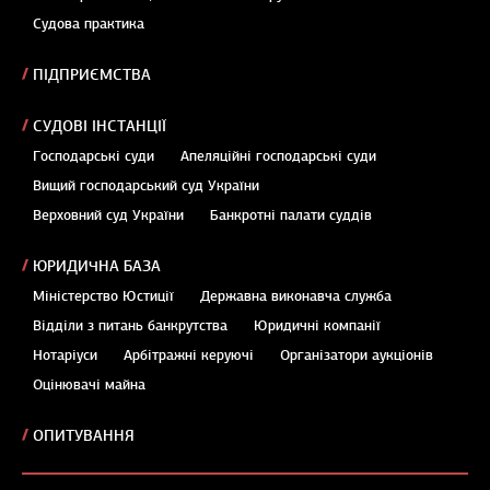
Судова практика
ПІДПРИЄМСТВА
СУДОВІ ІНСТАНЦІЇ
Господарські суди
Апеляційні господарські суди
Вищий господарський суд України
Верховний суд України
Банкротні палати суддів
ЮРИДИЧНА БАЗА
Міністерство Юстиції
Державна виконавча служба
Відділи з питань банкрутства
Юридичні компанії
Нотаріуси
Арбітражні керуючі
Організатори аукціонів
Оцінювачі майна
ОПИТУВАННЯ