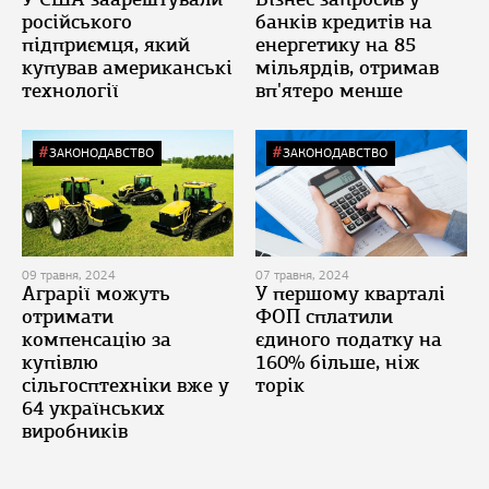
російського
банків кредитів на
підприємця, який
енергетику на 85
купував американські
мільярдів, отримав
технології
вп'ятеро менше
ЗАКОНОДАВСТВО
ЗАКОНОДАВСТВО
09 травня, 2024
07 травня, 2024
Аграрії можуть
У першому кварталі
отримати
ФОП сплатили
компенсацію за
єдиного податку на
купівлю
160% більше, ніж
сільгосптехніки вже у
торік
64 українських
виробників