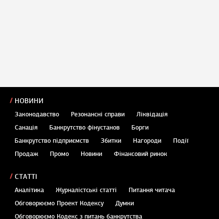
НОВИНИ
Законодавство
Резонансні справи
Ліквідація
Санація
Банкрутство фінустанов
Борги
Банкрутство підприємств
Збитки
Нагороди
Події
Продаж
Промо
Новини
Фінансовий ринок
СТАТТІ
Аналітика
Журналістські статті
Питання читача
Обговорюємо Проект Кодексу
Думки
Обговорюємо Кодекс з питань банкрутства