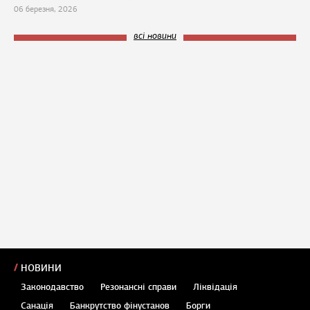
06 березня, 2026
всі новини
НОВИНИ
Законодавство
Резонансні справи
Ліквідація
Санація
Банкрутство фінустанов
Борги