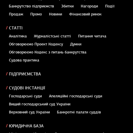
Банкрутство підприємств
Збитки
Нагороди
Події
Продаж
Промо
Новини
Фінансовий ринок
СТАТТІ
Аналітика
Журналістські статті
Питання читача
Обговорюємо Проект Кодексу
Думки
Обговорюємо Кодекс з питань банкрутства
Судова практика
ПІДПРИЄМСТВА
СУДОВІ ІНСТАНЦІЇ
Господарські суди
Апеляційні господарські суди
Вищий господарський суд України
Верховний суд України
Банкротні палати суддів
ЮРИДИЧНА БАЗА