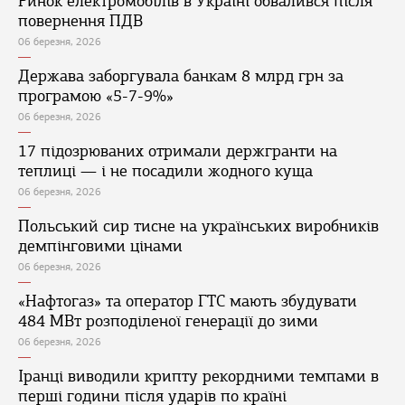
Ринок електромобілів в Україні обвалився після
повернення ПДВ
06 березня, 2026
Держава заборгувала банкам 8 млрд грн за
програмою «5-7-9%»
06 березня, 2026
17 підозрюваних отримали держгранти на
теплиці — і не посадили жодного куща
06 березня, 2026
Польський сир тисне на українських виробників
демпінговими цінами
06 березня, 2026
«Нафтогаз» та оператор ГТС мають збудувати
484 МВт розподіленої генерації до зими
06 березня, 2026
Іранці виводили крипту рекордними темпами в
перші години після ударів по країні