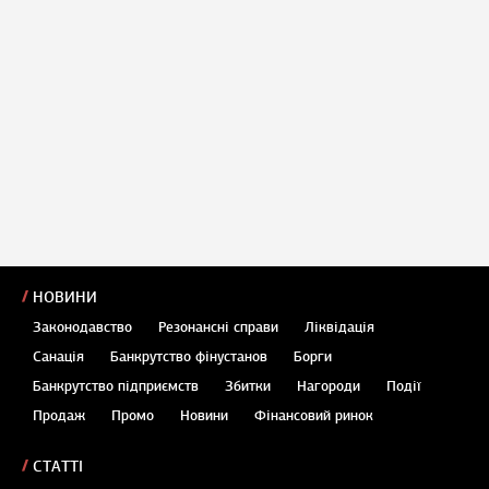
НОВИНИ
Законодавство
Резонансні справи
Ліквідація
Санація
Банкрутство фінустанов
Борги
Банкрутство підприємств
Збитки
Нагороди
Події
Продаж
Промо
Новини
Фінансовий ринок
СТАТТІ