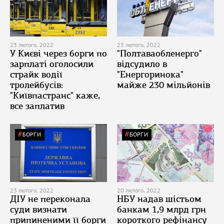
23 лютого, 2022
23 лютого, 2022
У Києві через борги по
"Полтаваобленерго"
зарплаті оголосили
відсудило в
страйк водії
"Енергоринока"
тролейбусів:
майже 230 мільйонів
"Київпастранс" каже,
все заплатив
БОРГИ
БОРГИ
23 лютого, 2022
20 лютого, 2022
ДІУ не переконала
НБУ надав шістьом
суди визнати
банкам 1,9 млрд грн
припиненими її борги
короткого рефінансу