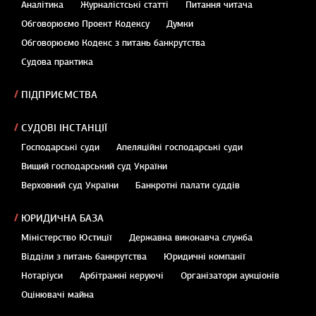
Аналітика
Журналістські статті
Питання читача
Обговорюємо Проект Кодексу
Думки
Обговорюємо Кодекс з питань банкрутства
Судова практика
ПІДПРИЄМСТВА
СУДОВІ ІНСТАНЦІЇ
Господарські суди
Апеляційні господарські суди
Вищий господарський суд України
Верховний суд України
Банкротні палати суддів
ЮРИДИЧНА БАЗА
Міністерство Юстиції
Державна виконавча служба
Відділи з питань банкрутства
Юридичні компанії
Нотаріуси
Арбітражні керуючі
Організатори аукціонів
Оцінювачі майна