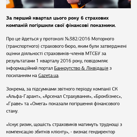
За перший квартал цього року 6 страхових
компаній погіршили свої фінансові показники.
Про це йдеться у протоколі №382/2016 Моторного
(транспортного) страхового бюро, яким були затверджені
оцінки діяльності страховиків-членів МТСБУ за
результатами 1 кварталу 2016 року, повідомляє
інформаційний портал
Банкрутство & Ліквідація
з
посиланням на
Gazeta.ua
.
Зокрема, за підсумками звітного періоду компанії СК
«Альфа-Гарант», «Арсенал Страхування», «Брокбізнес»,
«Граве» та «Омега» показали погіршення фінансового
стану.
«Існує ризик, щошість страховиків матимуть труднощі з
компенсацію збитків клієнту», - визнає гендиректор