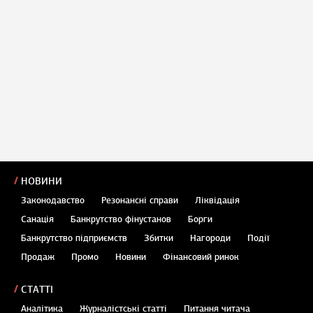
НОВИНИ
Законодавство
Резонансні справи
Ліквідація
Санація
Банкрутство фінустанов
Борги
Банкрутство підприємств
Збитки
Нагороди
Події
Продаж
Промо
Новини
Фінансовий ринок
СТАТТІ
Аналітика
Журналістські статті
Питання читача