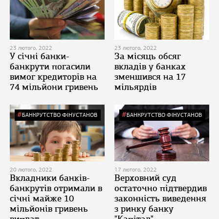
23 лютого, 2022
23 лютого, 2022
У січні банки-
За місяць обсяг
банкрути погасили
вкладів у банках
вимог кредиторів на
зменшився на 17
74 мільйони гривень
мільярдів
БАНКРУТСТВО ФІНУСТАНОВ
БАНКРУТСТВО ФІНУСТАНОВ
20 лютого, 2022
17 лютого, 2022
Вкладники банків-
Верховний суд
банкрутів отримали в
остаточно підтвердив
січні майже 10
законність виведення
мільйонів гривень
з ринку банку