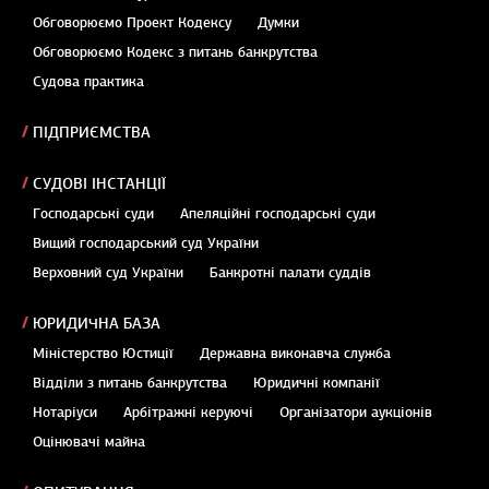
Обговорюємо Проект Кодексу
Думки
Обговорюємо Кодекс з питань банкрутства
Судова практика
ПІДПРИЄМСТВА
СУДОВІ ІНСТАНЦІЇ
Господарські суди
Апеляційні господарські суди
Вищий господарський суд України
Верховний суд України
Банкротні палати суддів
ЮРИДИЧНА БАЗА
Міністерство Юстиції
Державна виконавча служба
Відділи з питань банкрутства
Юридичні компанії
Нотаріуси
Арбітражні керуючі
Організатори аукціонів
Оцінювачі майна