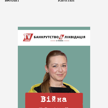
виплат
"Капітал"