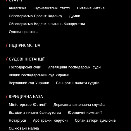
СТАТТІ
Аналітика
Журналістські статті
Питання читача
Обговорюємо Проект Кодексу
Думки
Обговорюємо Кодекс з питань банкрутства
Судова практика
ПІДПРИЄМСТВА
СУДОВІ ІНСТАНЦІЇ
Господарські суди
Апеляційні господарські суди
Вищий господарський суд України
Верховний суд України
Банкротні палати суддів
ЮРИДИЧНА БАЗА
Міністерство Юстиції
Державна виконавча служба
Відділи з питань банкрутства
Юридичні компанії
Нотаріуси
Арбітражні керуючі
Організатори аукціонів
Оцінювачі майна