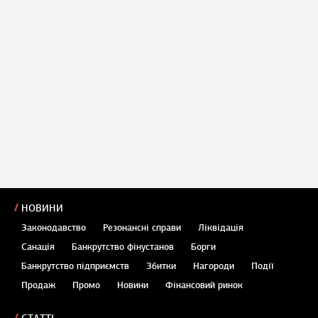
НОВИНИ
Законодавство
Резонансні справи
Ліквідація
Санація
Банкрутство фінустанов
Борги
Банкрутство підприємств
Збитки
Нагороди
Події
Продаж
Промо
Новини
Фінансовий ринок