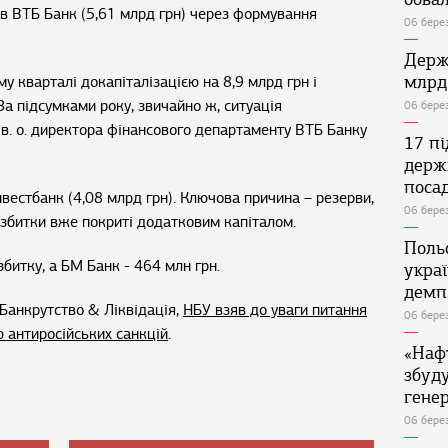
тив ВТБ Банк (5,61 млрд грн) через формування
06 бере
Держ
млрд
у кварталі докапіталізацією на 8,9 млрд грн і
а підсумками року, звичайно ж, ситуація
06 бере
 в. о. директора фінансового департаменту ВТБ Банку
17 п
держ
поса
нвестбанк (4,08 млрд грн). Ключова причина – резерви,
06 бере
 збитки вже покриті додатковим капіталом.
Поль
битку, а БМ Банк - 464 млн грн.
укра
демп
Банкрутство & Ліквідація,
НБУ взяв до уваги питання
06 бере
 антиросійських санкцій
.
«Наф
збуд
генер
06 бере