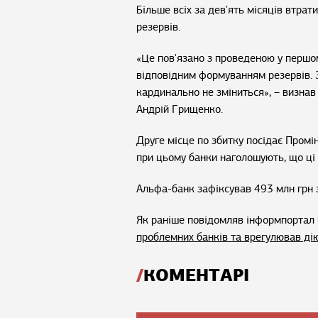
Більше всіх за дев'ять місяців втра
резервів.
«Це пов'язано з проведеною у першом
відповідним формуванням резервів. З
кардинально не зміниться», – визнав
Андрій Грищенко.
Друге місце по збитку посідає Промі
при цьому банки наголошують, що ці
Альфа-банк зафіксував 493 млн грн з
Як раніше повідомляв інформпортал 
проблемних банків та врегулював дію
КОМЕНТАРІ