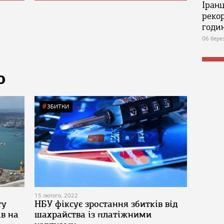
Іран
реко
годин
06 бере
Ю
ЗБИТКИ
15 лютого, 2022
ту
НБУ фіксує зростання збитків від
ів на
шахрайства із платіжними