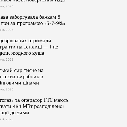
зня, 2026
ава заборгувала банкам 8
 грн за програмою «5-7-9%»
зня, 2026
ідозрюваних отримали
гранти на теплиці — і не
дили жодного куща
зня, 2026
ський сир тисне на
їнських виробників
інговими цінами
зня, 2026
тогаз» та оператор ГТС мають
увати 484 МВт розподіленої
ації до зими
зня, 2026