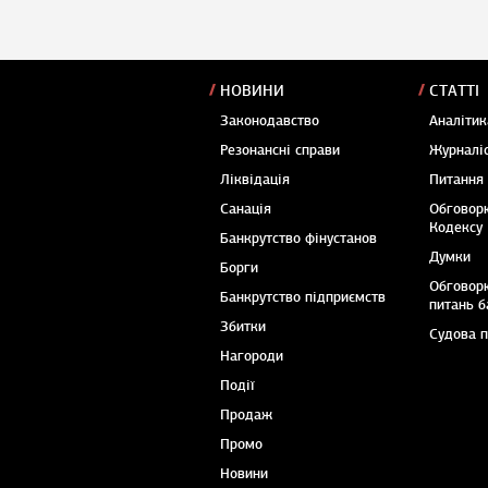
НОВИНИ
СТАТТІ
Законодавство
Аналітик
Резонансні справи
Журналіс
Ліквідація
Питання
Санація
Обговор
Кодексу
Банкрутство фінустанов
Думки
Борги
Обговор
Банкрутство підприємств
питань б
Збитки
Судова 
Нагороди
Події
Продаж
Промо
Новини