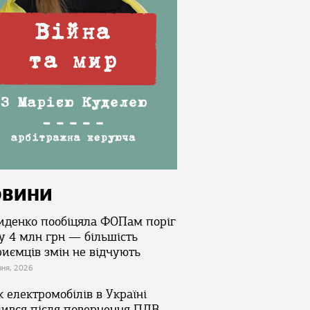
ОВИНИ
иденко пообіцяла ФОПам поріг
у 4 млн грн — більшість
риємців змін не відчують
зня, 2026
 електромобілів в Україні
лився після повернення ПДВ