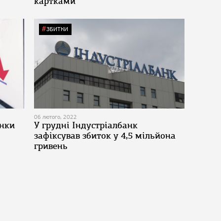
картками
ЗБИТКИ
06 лютого, 2022
анки
У грудні Індустріалбанк
зафіксував збиток у 4,5 мільйона
гривень