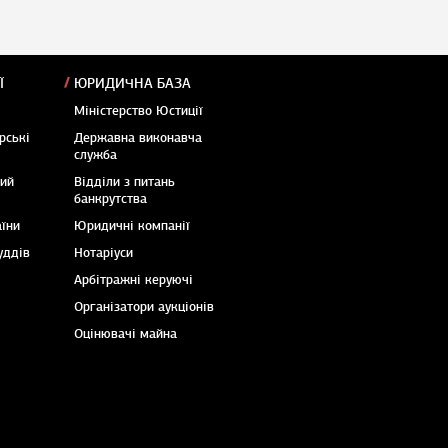
Ї
ЮРИДИЧНА БАЗА
Міністерство Юстиції
рські
Державна виконавча
служба
кий
Відділи з питань
банкрутства
аїни
Юридичні компанії
уддів
Нотаріуси
Арбітражні керуючі
Організатори аукціонів
Оцінювачі майна