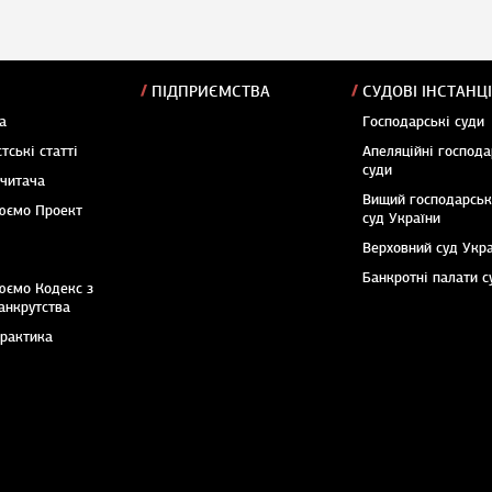
ПІДПРИЄМСТВА
СУДОВІ ІНСТАНЦІ
а
Господарські суди
тські статті
Апеляційні господа
суди
 читача
Вищий господарсь
юємо Проект
суд України
Верховний суд Укр
Банкротні палати с
юємо Кодекс з
анкрутства
практика