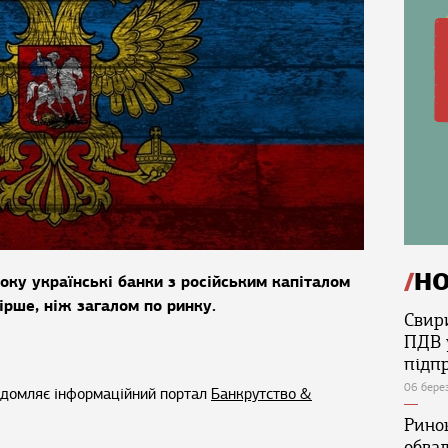
Н
оку українські банки з російським капіталом
ірше, ніж загалом по ринку.
Свир
ПДВ 
підп
06 бере
відомляє інформаційний портал
Банкрутство &
Ринок
обва