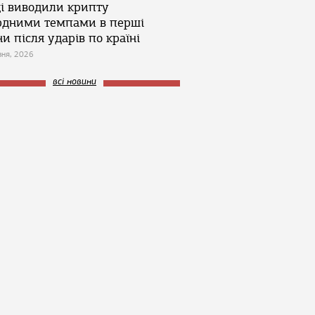
ці виводили крипту
рдними темпами в перші
и після ударів по країні
зня, 2026
всі новини