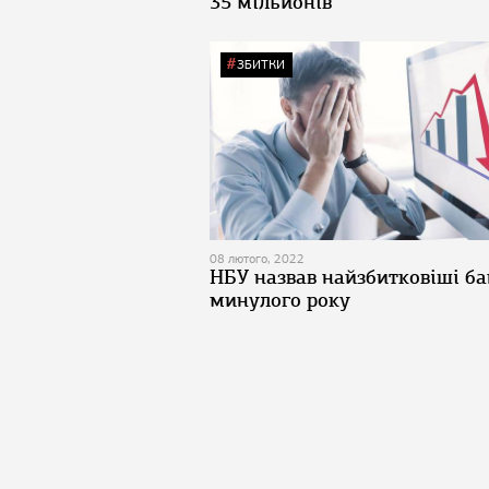
35 мільйонів
ЗБИТКИ
08 лютого, 2022
НБУ назвав найзбитковіші б
минулого року