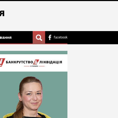
вання
facebook