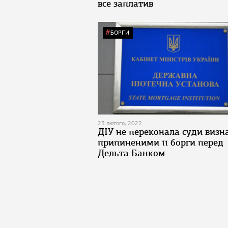
все заплатив
БОРГИ
23 лютого, 2022
ДІУ не переконала суди визн
припиненими її борги перед
Дельта Банком