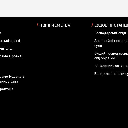
ПІДПРИЄМСТВА
СУДОВІ ІНСТАНЦІ
а
Господарські суди
тські статті
Апеляційні господа
суди
 читача
Вищий господарсь
юємо Проект
суд України
Верховний суд Укр
Банкротні палати с
юємо Кодекс з
анкрутства
практика