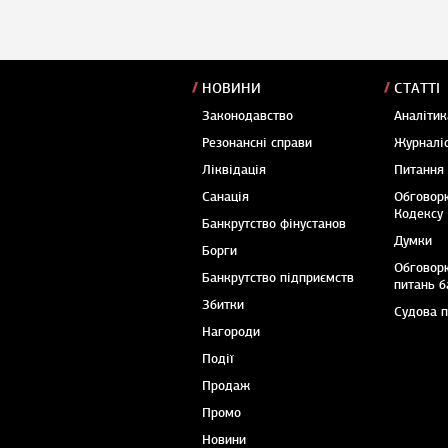
НОВИНИ
СТАТТІ
Законодавство
Аналітик
Резонансні справи
Журналіс
Ліквідація
Питання
Санація
Обговор
Кодексу
Банкрутство фінустанов
Думки
Борги
Обговор
Банкрутство підприємств
питань б
Збитки
Судова 
Нагороди
Події
Продаж
Промо
Новини