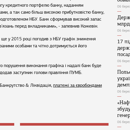
ягу кредитного портфелю банку, наданням
06 бере
ами, а так само більш високою прибутковістю банку,
Держ
 подготовленом НБУ. Банк сформував високий запас
млрд
ов'язань перед вкладниками», - запевнив Кожевін.
06 бере
ще у 2015 році погодив з НБУ графік зниження
17 п
язаними особами та чітко дотримується його
держ
поса
06 бере
о порушення виконання графіка і надалі банк буде
Поль
- додав заступник голови правління ПУМБ.
укра
демп
Банкрутство & Ліквідація,
платежі за євробондами
06 бере
«Наф
збуд
генер
06 бере