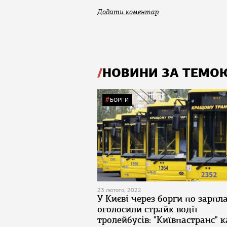
Додати коментар
НОВИНИ ЗА ТЕМО
БОРГИ
23 лютого, 2022
У Києві через борги по зарпла
оголосили страйк водії
тролейбусів: "Київпастранс" к