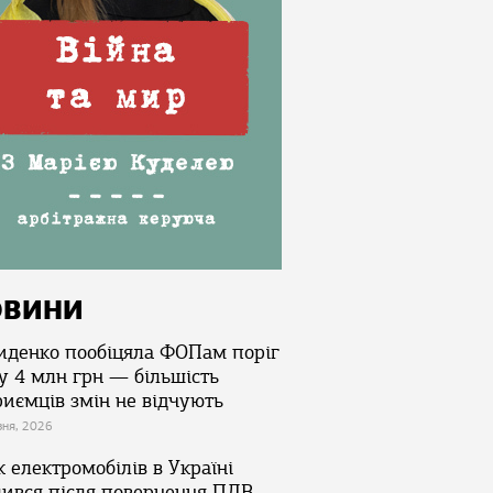
ОВИНИ
иденко пообіцяла ФОПам поріг
у 4 млн грн — більшість
риємців змін не відчують
зня, 2026
 електромобілів в Україні
лився після повернення ПДВ