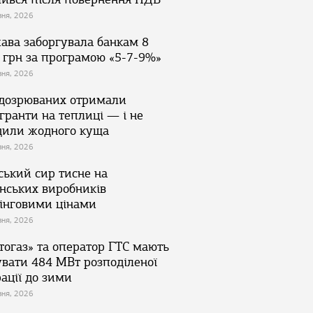
зня, 2026
ава заборгувала банкам 8
 грн за програмою «5-7-9%»
зня, 2026
ідозрюваних отримали
гранти на теплиці — і не
дили жодного куща
зня, 2026
ський сир тисне на
їнських виробників
інговими цінами
зня, 2026
тогаз» та оператор ГТС мають
увати 484 МВт розподіленої
ації до зими
зня, 2026