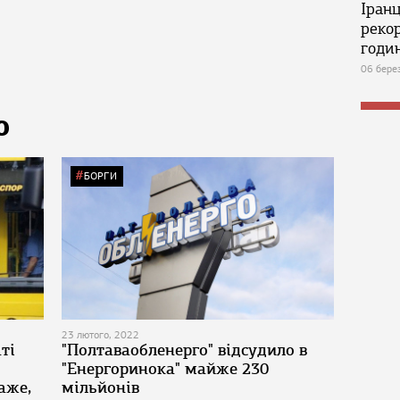
Іран
реко
годин
06 бере
Ю
БОРГИ
23 лютого, 2022
ті
"Полтаваобленерго" відсудило в
"Енергоринока" майже 230
аже,
мільйонів