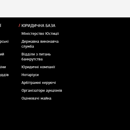
Ї
ЮРИДИЧНА БАЗА
Міністерство Юстиції
рські
Державна виконавча
служба
кий
Відділи з питань
банкрутства
аїни
Юридичні компанії
уддів
Нотаріуси
Арбітражні керуючі
Організатори аукціонів
Оцінювачі майна