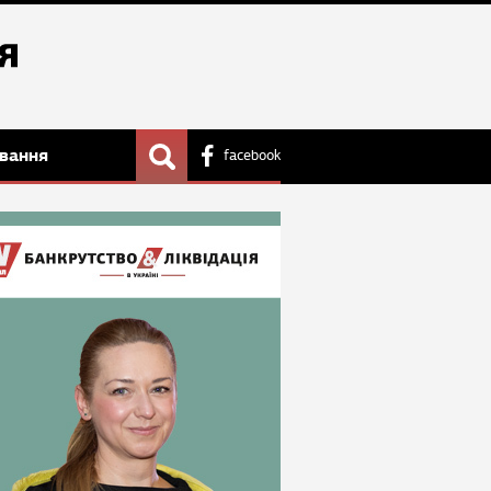
вання
facebook