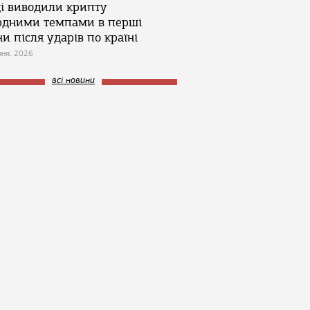
ці виводили крипту
рдними темпами в перші
и після ударів по країні
зня, 2026
всі новини