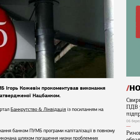
Н
МБ Ігорь Кожевін прокоментував виконання
 затвердженої Нацбанком.
Свир
ПДВ 
ортал
Банкрутство & Ліквідація
із посиланням на
підп
06 бере
нання банком ПУМБ програми капіталізації в повному
Ринок
 виконана шляхом погашення низки проблемних
обва