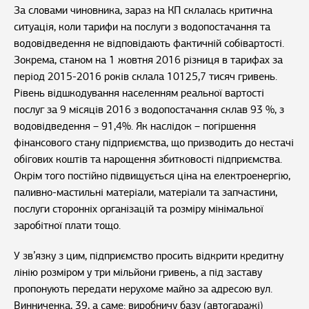
За словами чиновника, зараз на КП склалась критична
ситуація, коли тарифи на послуги з водопостачання та
водовідведення не відповідають фактичній собівартості.
Зокрема, станом на 1 жовтня 2016 різниця в тарифах за
період 2015-2016 років склала 10125,7 тисяч гривень.
Рівень відшкодування населенням реальної вартості
послуг за 9 місяців 2016 з водопостачання склав 93 %, з
водовідведення – 91,4%. Як наслідок – погіршення
фінансового стану підприємства, що призводить до нестачі
обігових коштів та нарощення збитковості підприємства.
Окрім того постійно підвищується ціна на електроенергію,
паливно-мастильні матеріали, матеріали та запчастини,
послуги сторонніх організацій та розміру мінімальної
заробітної плати тощо.
У зв’язку з цим, підприємство просить відкрити кредитну
лінію розміром у три мільйони гривень, а під заставу
пропонують передати нерухоме майно за адресою вул.
Винниченка, 39, а саме: виробничу базу (автогаражі)