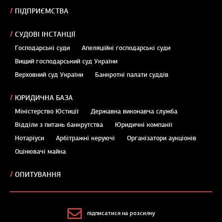
ПІДПРИЄМСТВА
СУДОВІ ІНСТАНЦІЇ
Господарські суди
Апеляційні господарські суди
Вищий господарський суд України
Верховний суд України
Банкротні палати суддів
ЮРИДИЧНА БАЗА
Міністерство Юстиції
Державна виконавча служба
Відділи з питань банкрутства
Юридичні компанії
Нотаріуси
Арбітражні керуючі
Організатори аукціонів
Оцінювачі майна
ОПИТУВАННЯ
підписатися на розсилку