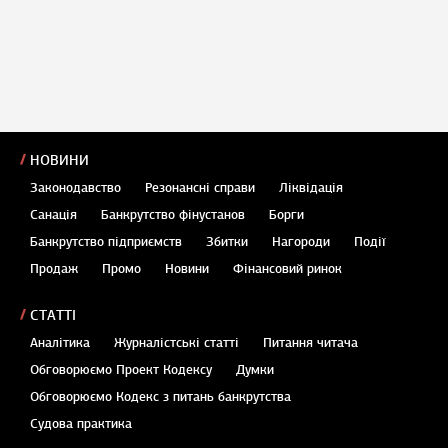
НОВИНИ
Законодавство
Резонансні справи
Ліквідація
Санація
Банкрутство фінустанов
Борги
Банкрутство підприємств
Збитки
Нагороди
Події
Продаж
Промо
Новини
Фінансовий ринок
СТАТТІ
Аналітика
Журналістські статті
Питання читача
Обговорюємо Проект Кодексу
Думки
Обговорюємо Кодекс з питань банкрутства
Судова практика