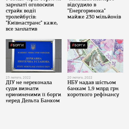
зарплаті оголосили
відсудило в
страйк водії
"Енергоринока"
тролейбусів:
майже 230 мільйонів
"Київпастранс" каже,
все заплатив
БОРГИ
БОРГИ
23 лютого, 2022
20 лютого, 2022
ДІУ не переконала
НБУ надав шістьом
суди визнати
банкам 1,9 млрд грн
припиненими її борги
короткого рефінансу
перед Дельта Банком