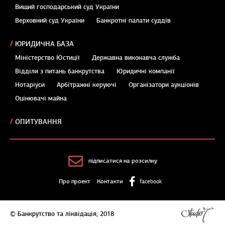
Вищий господарський суд України
Верховний суд України
Банкротні палати суддів
ЮРИДИЧНА БАЗА
Міністерство Юстиції
Державна виконавча служба
Відділи з питань банкрутства
Юридичні компанії
Нотаріуси
Арбітражні керуючі
Організатори аукціонів
Оцінювачі майна
ОПИТУВАННЯ
підписатися на розсилку
Про проект
Контакти
facebook
© Банкрутство та ліквідація, 2018