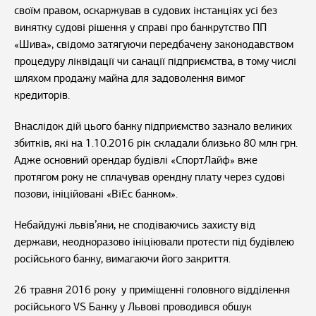
своїм правом, оскаржував в судових інстанціях усі без
винятку судові рішення у справі про банкрутство ПП
«Шива», свідомо затягуючи передбачену законодавством
процедуру ліквідації чи санації підприємства, в тому числі
шляхом продажу майна для задоволення вимог
кредиторів.
Внаслідок дій цього банку підприємство зазнало великих
збитків, які на 1.10.2016 рік складали близько 80 млн грн.
Адже основний орендар будівлі «СпортЛайф» вже
протягом року не сплачував орендну плату через судові
позови, ініційовані «ВіЕс банком».
Небайдужі львів’яни, не сподіваючись захисту від
держави, неодноразово ініціювали протести під будівлею
російського банку, вимагаючи його закриття.
26 травня 2016 року у приміщенні головного відділення
російського VS Банку у Львові проводився обшук