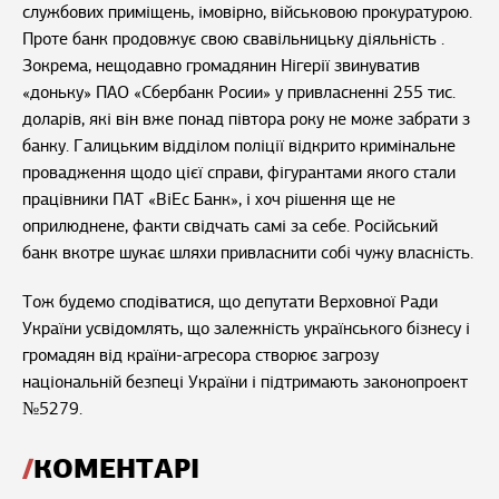
службових приміщень, імовірно, військовою прокуратурою.
Проте банк продовжує свою свавільницьку діяльність .
Зокрема, нещодавно громадянин Нігерії звинуватив
«доньку» ПАО «Сбербанк Росии» у привласненні 255 тис.
доларів, які він вже понад півтора року не може забрати з
банку. Галицьким відділом поліції відкрито кримінальне
провадження щодо цієї справи, фігурантами якого стали
працівники ПАТ «BiEc Банк», і хоч рішення ще не
оприлюднене, факти свідчать самі за себе. Російський
банк вкотре шукає шляхи привласнити собі чужу власність.
Тож будемо сподіватися, що депутати Верховної Ради
України усвідомлять, що залежність українського бізнесу і
громадян від країни-агресора створює загрозу
національній безпеці України і підтримають законопроект
№5279.
КОМЕНТАРІ