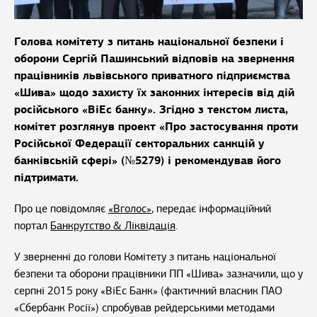
Голова комітету з питань національної безпеки і
оборони Сергій Пашинський відповів на звернення
працівників львівського приватного підприємства
«Шива» щодо захисту їх законних інтересів від дій
російського «ВіЕс банку». Згідно з текстом листа,
комітет розглянув проект «Про застосування проти
Російської Федерації секторальних санкцій у
банківській сфері» (№5279) і рекомендував його
підтримати.
Про це повідомляє
«Вголос»
, передає інформаційний
портал
Банкрутство & Ліквідація
.
У зверненні до голови Комітету з питань національної
безпеки та оборони працівники ПП «Шива» зазначили, що у
серпні 2015 року «ВіЕс Банк» (фактичний власник ПАО
«Сбербанк Росії») спробував рейдерськими методами