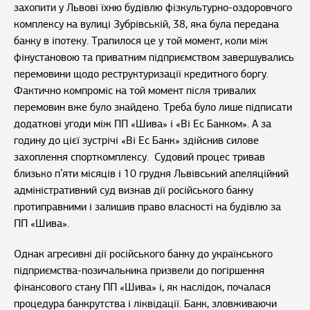
захопити у Львові їхню будівлю фізкультурно-оздоровчого
комплексу на вулиці Зубрівській, 38, яка була передана
банку в іпотеку. Трапилося це у той момент, коли між
фінустановою та приватним підприємством завершувались
перемовини щодо реструктуризації кредитного боргу.
Фактично компроміс на той момент після тривалих
перемовин вже було знайдено. Треба було лише підписати
додаткові угоди між ПП «Шива» і «Ві Ес Банком». А за
годину до цієї зустрічі «Ві Ес Банк» здійснив силове
захоплення спорткомплексу. Судовий процес тривав
близько п’яти місяців і 10 грудня Львівський апеляційний
адміністративний суд визнав дії російського банку
протиправними і залишив право власності на будівлю за
ПП «Шива».
Однак агресивні дії російського банку до українського
підприємства-позичальника призвели до погіршення
фінансового стану ПП «Шива» і, як наслідок, почалася
процедура банкрутства і ліквідації. Банк, зловживаючи