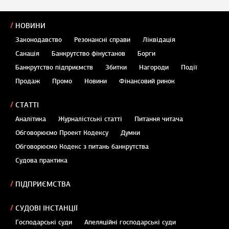
НОВИНИ
Законодавство
Резонансні справи
Ліквідація
Санація
Банкрутство фінустанов
Борги
Банкрутство підприємств
Збитки
Нагороди
Події
Продаж
Промо
Новини
Фінансовий ринок
СТАТТІ
Аналітика
Журналістські статті
Питання читача
Обговорюємо Проект Кодексу
Думки
Обговорюємо Кодекс з питань банкрутства
Судова практика
ПІДПРИЄМСТВА
СУДОВІ ІНСТАНЦІЇ
Господарські суди
Апеляційні господарські суди