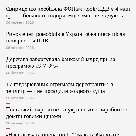
Свириденко пообіцяла ФОПам поріг ПДВ у 4 млн
грн — більшість підприємців змін не відчують
06 березня, 2026
Ринок електромобілів в Україні обвалився після
повернення ПДВ
06 березня, 2026
Держава заборгувала банкам 8 млрд грн за
програмою «5-7-9%»
06 березня, 2026
17 підозрюваних отримали держгранти на
теплиці — і не посадили жодного куща
06 березня, 2026
Польський сир тисне на українських виробників
демпінговими цінами
06 березня, 2026
«Нафтогаз» та оператор ГТС мають збудувати