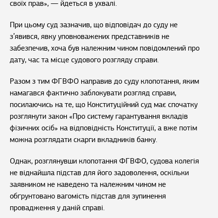
своїх прав», — йдеться в ухвалі.
При цьому суд зазначив, що відповідач до суду не
з’явився, явку уповноважених представників не
забезпечив, хоча був належним чином повідомлений про
дату, час та місце судового розгляду справи.
Разом з тим ФГВФО направив до суду клопотання, яким
намагався фактично заблокувати розгляд справи,
посилаючись на те, що Конституційний суд має спочатку
розглянути закон «Про систему гарантування вкладів
фізичних осіб» на відповідність Конституції, а вже потім
можна розглядати скарги вкладників банку.
Однак, розглянувши клопотання ФГВФО, судова колегія
не віднайшла підстав для його задоволення, оскільки
заявником не наведено та належним чином не
обґрунтовано вагомість підстав для зупинення
провадження у даній справі.