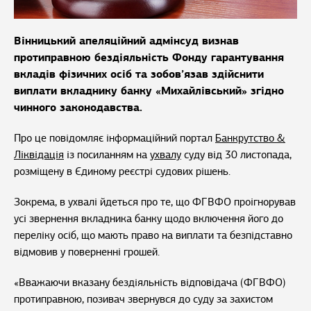
Вінницький апеляційний адмінсуд визнав
протиправною бездіяльність Фонду гарантування
вкладів фізичних осіб та зобов’язав здійснити
виплати вкладнику банку «Михайлівський» згідно
чинного законодавства.
Про це повідомляє інформаційний портал
Банкрутство &
Ліквідація
із посиланням на
ухвалу
суду від 30 листопада,
розміщену в Єдиному реєстрі судових рішень.
Зокрема, в ухвалі йдеться про те, що ФГВФО проігнорував
усі звернення вкладника банку щодо включення його до
переліку осіб, що мають право на виплати та безпідставно
відмовив у поверненні грошей.
«Вважаючи вказану бездіяльність відповідача (ФГВФО)
протиправною, позивач звернувся до суду за захистом