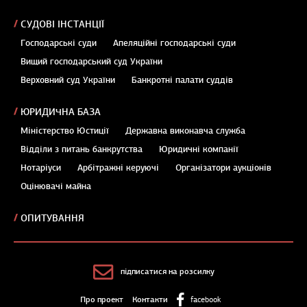
СУДОВІ ІНСТАНЦІЇ
Господарські суди
Апеляційні господарські суди
Вищий господарський суд України
Верховний суд України
Банкротні палати суддів
ЮРИДИЧНА БАЗА
Міністерство Юстиції
Державна виконавча служба
Відділи з питань банкрутства
Юридичні компанії
Нотаріуси
Арбітражні керуючі
Організатори аукціонів
Оцінювачі майна
ОПИТУВАННЯ
підписатися на розсилку
Про проект
Контакти
facebook