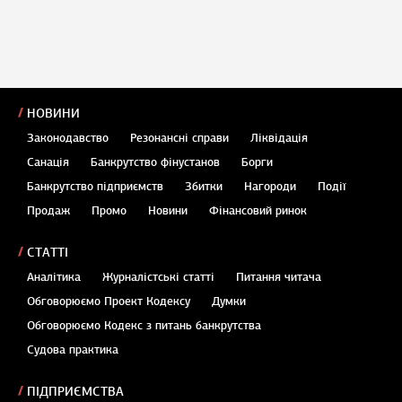
НОВИНИ
Законодавство
Резонансні справи
Ліквідація
Санація
Банкрутство фінустанов
Борги
Банкрутство підприємств
Збитки
Нагороди
Події
Продаж
Промо
Новини
Фінансовий ринок
СТАТТІ
Аналітика
Журналістські статті
Питання читача
Обговорюємо Проект Кодексу
Думки
Обговорюємо Кодекс з питань банкрутства
Судова практика
ПІДПРИЄМСТВА