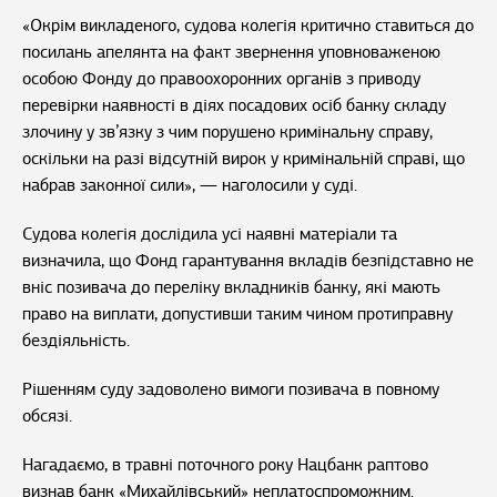
«Окрім викладеного, судова колегія критично ставиться до
посилань апелянта на факт звернення уповноваженою
особою Фонду до правоохоронних органів з приводу
перевірки наявності в діях посадових осіб банку складу
злочину у зв’язку з чим порушено кримінальну справу,
оскільки на разі відсутній вирок у кримінальній справі, що
набрав законної сили», — наголосили у суді.
Судова колегія дослідила усі наявні матеріали та
визначила, що Фонд гарантування вкладів безпідставно не
вніс позивача до переліку вкладників банку, які мають
право на виплати, допустивши таким чином протиправну
бездіяльність.
Рішенням суду задоволено вимоги позивача в повному
обсязі.
Нагадаємо, в травні поточного року Нацбанк раптово
визнав банк «Михайлівський» неплатоспроможним.