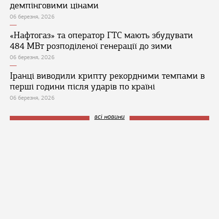
демпінговими цінами
06 березня, 2026
«Нафтогаз» та оператор ГТС мають збудувати
484 МВт розподіленої генерації до зими
06 березня, 2026
Іранці виводили крипту рекордними темпами в
перші години після ударів по країні
06 березня, 2026
всі новини