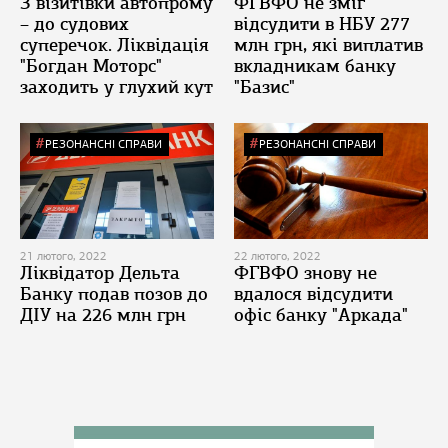
З візитівки автопрому
ФГВФО не зміг
– до судових
відсудити в НБУ 277
суперечок. Ліквідація
млн грн, які виплатив
"Богдан Моторс"
вкладникам банку
заходить у глухий кут
"Базис"
РЕЗОНАНСНІ СПРАВИ
РЕЗОНАНСНІ СПРАВИ
21 лютого, 2022
22 лютого, 2022
Ліквідатор Дельта
ФГВФО знову не
Банку подав позов до
вдалося відсудити
ДІУ на 226 млн грн
офіс банку "Аркада"