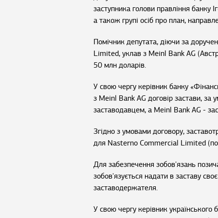
заступника голови правління банку І
а також групі осіб про план, направ
Помічник депутата, діючи за доручен
Limited, уклав з Meinl Bank AG (Австр
50 млн доларів.
У свою чергу керівник банку «Фінанси
з Meinl Bank AG договір застави, за
заставодавцем, а Meinl Bank AG - за
Згідно з умовами договору, заставо
для Nasterno Commercial Limited (по
Для забезпечення зобов'язань позич
зобов'язується надати в заставу своє
заставодержателя.
У свою чергу керівник українського 