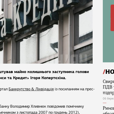
Н
штував майно колишнього заступника голови
си та Кредит» Ігоря Копертєхіна.
Свир
ПДВ 
ортал
Банкрутство & Ліквідація
із посиланням на прес-
підп
06 бере
я банку Володимир Хливнюк повідомив помічнику
Ринок
мічником з листопада 2007 по грудень 2012),
обва