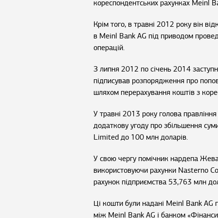
кореспондентських рахунках Meinl Ba
Крім того, в травні 2012 року він ві
в Meinl Bank AG під приводом провед
операцій.
З липня 2012 по січень 2014 заступн
підписував розпорядження про поповн
шляхом перерахування коштів з корес
У травні 2013 року голова правління
додаткову угоду про збільшення суми
Limited до 100 млн доларів.
У свою чергу помічник нардепа Жеваг
використовуючи рахунки Nasterno Co
рахунок підприємства 53,763 млн дол
Ці кошти були надані Meinl Bank AG 
між Meinl Bank AG і банком «Фінанси