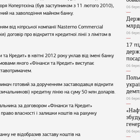
горя Копертєхіна (був заступником з 11 лютого 2010),
06 бере
лений на заволодіння майном банку.
Держ
млрд
ням від кіпрської компанії Nasterno Commercial
06 бере
ія) договір про відкриття кредитної лінії з лімітом в
17 п
держ
 та Кредит» в квітні 2012 року уклав від імені банку
поса
 умовами якого «Фінанси та Кредит» виступає
06 бере
ставотримачем.
Поль
укра
тримач готовий за дорученням заставодавця відкрити
демп
зичальникові) кредитну лінію на суму 50 млн доларів.
06 бере
альника за договором «Фінанси та Кредит»
«Наф
 право власності і залишки коштів на рахунку
збуд
генер
06 бере
банку не відобразив заставу коштів на