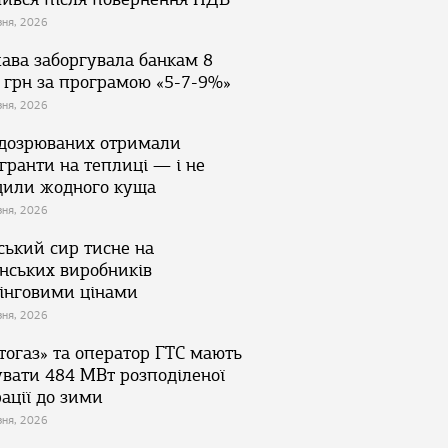
зня, 2026
ава заборгувала банкам 8
 грн за програмою «5-7-9%»
зня, 2026
ідозрюваних отримали
гранти на теплиці — і не
дили жодного куща
зня, 2026
ський сир тисне на
їнських виробників
інговими цінами
зня, 2026
тогаз» та оператор ГТС мають
увати 484 МВт розподіленої
ації до зими
зня, 2026