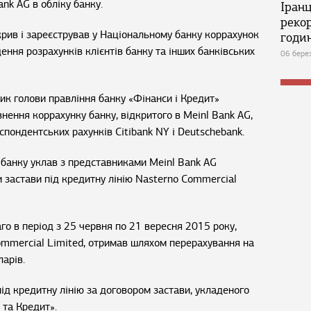
nk AG в обліку банку.
Іран
реко
дкрив і зареєстрував у Національному банку коррахунок
годин
ення розрахунків клієнтів банку та інших банківських
06 бере
ик голови правління банку «Фінанси і Кредит»
ення коррахунку банку, відкритого в Meinl Bank AG,
пондентських рахунків Citibank NY і Deutschebank.
 банку уклав з представниками Meinl Bank AG
 застави під кредитну лінію Nasterno Commercial
о в період з 25 червня по 21 вересня 2015 року,
mmercial Limited, отримав шляхом перерахування на
арів.
під кредитну лінію за договором застави, укладеного
 та Кредит».