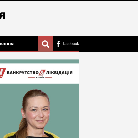
вання
facebook