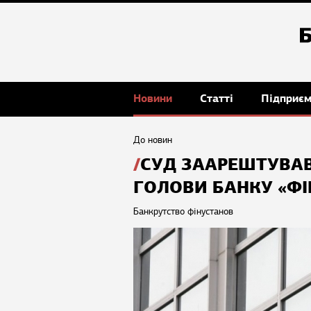
Новини
Статті
Підприє
До новин
СУД ЗААРЕШТУВА
ГОЛОВИ БАНКУ «ФІ
Банкрутство фінустанов