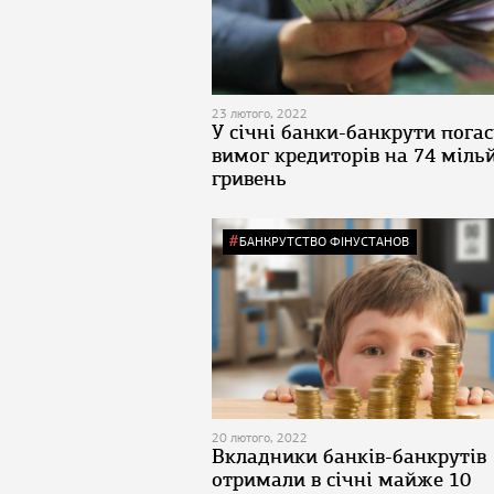
23 лютого, 2022
У січні банки-банкрути пога
вимог кредиторів на 74 міль
гривень
БАНКРУТСТВО ФІНУСТАНОВ
20 лютого, 2022
Вкладники банків-банкрутів
отримали в січні майже 10