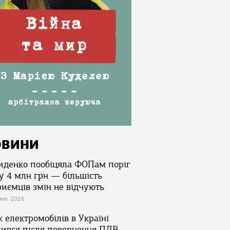
ОВИНИ
иденко пообіцяла ФОПам поріг
у 4 млн грн — більшість
риємців змін не відчують
зня, 2026
 електромобілів в Україні
лився після повернення ПДВ