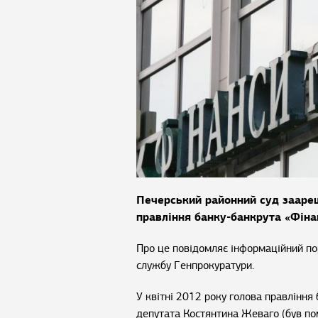
Печерський районний суд зааре
правління банку-банкрута «Фінан
Про це повідомляє інформаційний п
службу Генпрокуратури.
У квітні 2012 року голова правлінн
депутата Костянтина Жеваго (був по