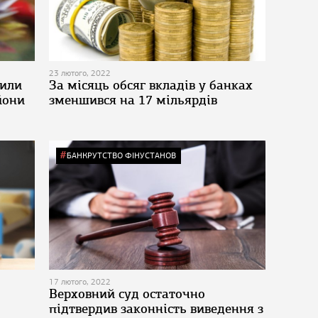
23 лютого, 2022
сили
За місяць обсяг вкладів у банках
йони
зменшився на 17 мільярдів
БАНКРУТСТВО ФІНУСТАНОВ
17 лютого, 2022
Верховний суд остаточно
підтвердив законність виведення з