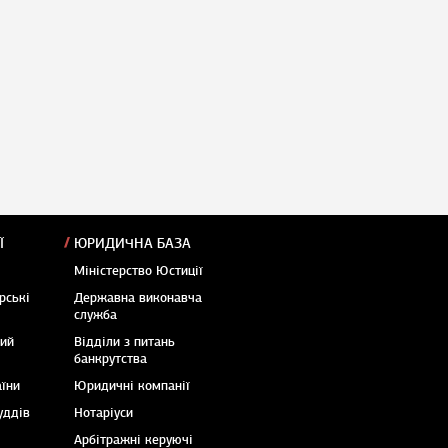
Ї
ЮРИДИЧНА БАЗА
Міністерство Юстиції
рські
Державна виконавча
служба
кий
Відділи з питань
банкрутства
аїни
Юридичні компанії
уддів
Нотаріуси
Арбітражні керуючі