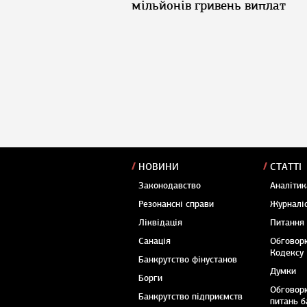
мільйонів гривень виплат
НОВИНИ
СТАТТІ
Законодавство
Аналітик
Резонансні справи
Журналіс
Ліквідація
Питання
Санація
Обговор
Кодексу
Банкрутство фінустанов
Думки
Борги
Обговор
Банкрутство підприємств
питань б