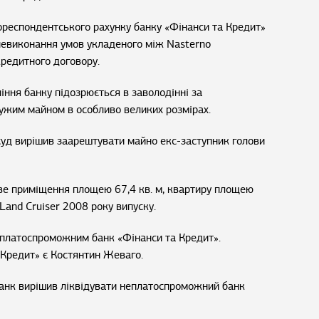
ореспондентського рахунку банку «Фінанси та Кредит»
 невиконання умов укладеного між Nasterno
кредитного договору.
іння банку підозрюється в заволодінні за
ужим майном в особливо великих розмірах.
уд вирішив заарештувати майно екс-заступник голови
ве приміщення площею 67,4 кв. м, квартиру площею
 Land Cruiser 2008 року випуску.
еплатоспроможним банк «Фінанси та Кредит».
Кредит» є Костянтин Жеваго.
анк вирішив ліквідувати неплатоспроможний банк