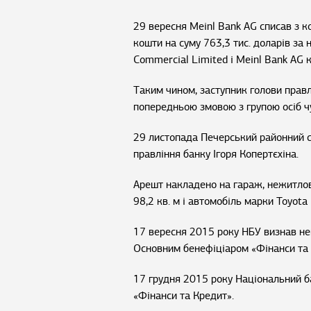
29 вересня Meinl Bank AG списав з к
кошти на суму 763,3 тис. доларів за
Commercial Limited і Meinl Bank AG 
Таким чином, заступник голови правл
попередньою змовою з групою осіб ч
29 листопада Печерський районний с
правління банку Ігоря Копертєхіна.
Арешт накладено на гараж, нежитло
98,2 кв. м і автомобіль марки Toyota
17 вересня 2015 року НБУ визнав н
Основним бенефіціаром «Фінанси та 
17 грудня 2015 року Національний б
«Фінанси та Кредит».