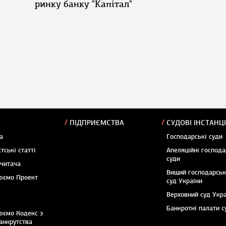
ринку банку "Капітал"
ПІДПРИЄМСТВА
СУДОВІ ІНСТАНЦІ
а
Господарські суди
тські статті
Апеляційні господа
суди
 читача
Вищий господарсь
юємо Проект
суд України
Верховний суд Укр
Банкротні палати с
юємо Кодекс з
анкрутства