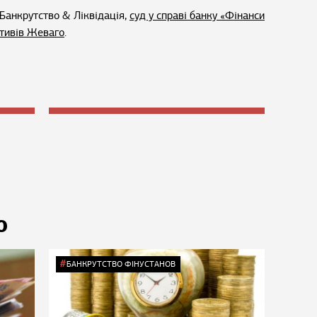
Банкрутство & Ліквідація,
суд у справі банку «Фінанси
ктивів Жеваго
.
Ю
БАНКРУТСТВО ФІНУСТАНОВ