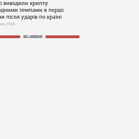
ці виводили крипту
рдними темпами в перші
и після ударів по країні
зня, 2026
всі новини