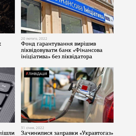
20 лютого, 2022
х
Фонд гарантування вирішив
ліквідовувати банк «Фінансова
ініціатива» без ліквідатора
ЛІКВІДАЦІЯ
31 січня, 2022
 пішли
Зачинилися заправки «Укравтогаз»