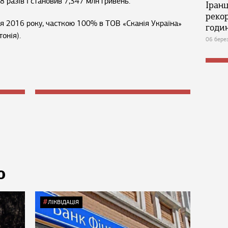
 8 разів і становив 7,347 млн гривень.
Іран
реко
ня 2016 року, часткою 100% в ТОВ «Сканія Україна»
годин
онія).
06 бере
Ю
ЛІКВІДАЦІЯ