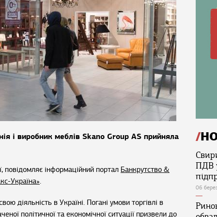
Н
ія і виробник меблів Skano Group AS прийняла
Свир
ПДВ 
ії, повідомляє інформаційний портал
Банкрутство &
підп
кс-Україна»
.
06 бере
вою діяльність в Україні. Погані умови торгівлі в
Ринок
ченої політичної та економічної ситуації призвели до
обва