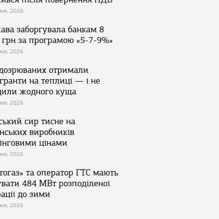
зня, 2026
ава заборгувала банкам 8
 грн за програмою «5-7-9%»
зня, 2026
ідозрюваних отримали
гранти на теплиці — і не
дили жодного куща
зня, 2026
ський сир тисне на
їнських виробників
інговими цінами
зня, 2026
тогаз» та оператор ГТС мають
увати 484 МВт розподіленої
ації до зими
зня, 2026