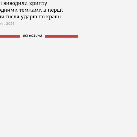
ці виводили крипту
рдними темпами в перші
и після ударів по країні
зня, 2026
всі новини