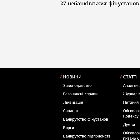
27 небанківських фінустанов
НОВИНИ
СТАТТІ
Законодавство
Аналітик
Резонансні справи
Журналіс
Ліквідація
Питання
Санація
Обговор
Кодексу
Банкрутство фінустанов
Думки
Борги
Обговор
Банкрутство підприємств
питань б