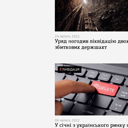
24 лютого, 2022
Уряд погодив ліквідацію дво
збиткових держшахт
ЛІКВІДАЦІЯ
06 лютого, 2022
У січні з українського ринку