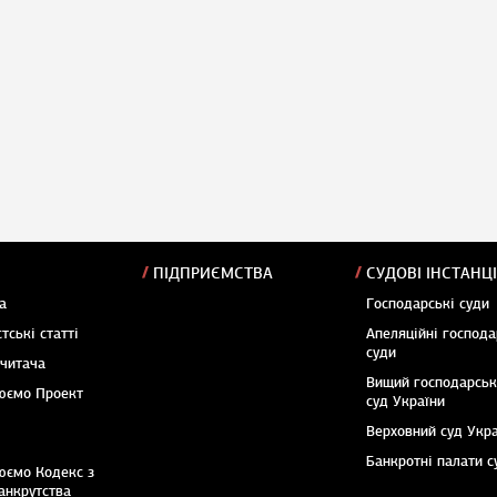
ПІДПРИЄМСТВА
СУДОВІ ІНСТАНЦІ
а
Господарські суди
тські статті
Апеляційні господа
суди
 читача
Вищий господарсь
юємо Проект
суд України
Верховний суд Укр
Банкротні палати с
юємо Кодекс з
анкрутства