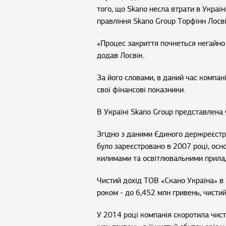
того, що Skano несла втрати в Україн
правління Skano Group Торфінн Лосві
«Процес закриття почнеться негайно 
додав Лосвік.
За його словами, в даний час компані
свої фінансові показники.
В Україні Skano Group представлена 
Згідно з даними Єдиного держреєстру
було зареєстровано в 2007 році, осно
килимами та освітлювальними прила
Чистий дохід ТОВ «Скано Україна» в 
роком - до 6,452 млн гривень, чистий
У 2014 році компанія скоротила чист