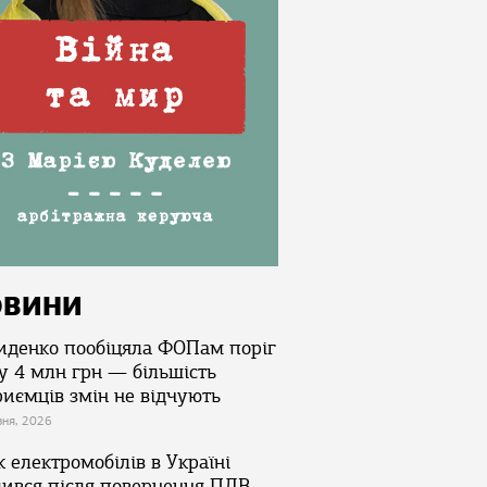
ОВИНИ
иденко пообіцяла ФОПам поріг
у 4 млн грн — більшість
риємців змін не відчують
зня, 2026
 електромобілів в Україні
лився після повернення ПДВ