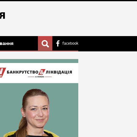
вання
facebook