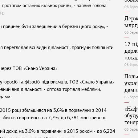
і протягом останніх кількох років», - заявив голова
06 бере
к.
Держ
млрд
і повинен бути завершений в березні цього року», -
06 бере
17 п
я переглядає всі види діяльності, прагнучи поліпшити
держ
поса
06 бере
через ТОВ «Скано Україна».
Поль
 юросіб та фізосіб-підприємців, ТОВ «Скано Україна»
укра
вний вид діяльності - оптова торгівля меблями,
демп
дами.
06 бере
«Наф
2015 році збільшився на 3,6% в порівнянні з 2014
збуд
 збиток скоротився на 7,7%, до 6,781 млн гривень.
генер
06 бере
ий дохід на 3,6% в порівнянні з 2013 роком - до 6,224