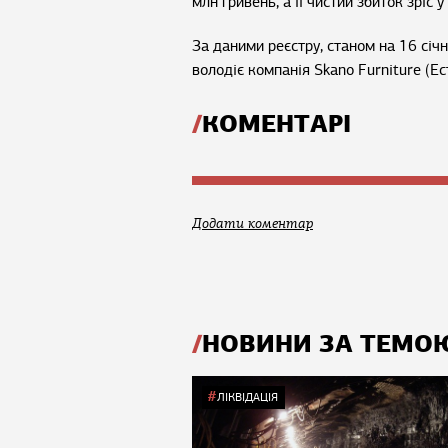
млн гривень, а її чистий збиток зріс у
За даними реєстру, станом на 16 січ
володіє компанія Skano Furniture (Ест
КОМЕНТАРІ
Додати коментар
НОВИНИ ЗА ТЕМО
ЛІКВІДАЦІЯ