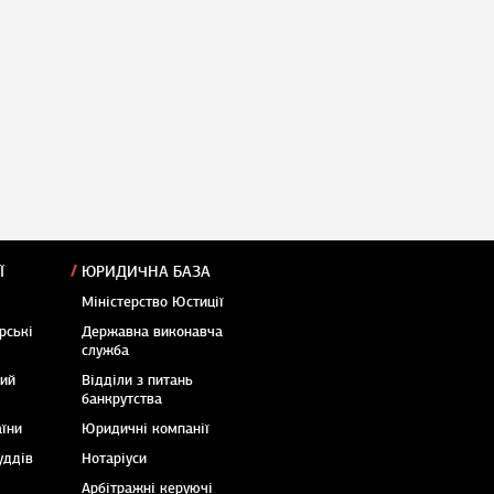
Ї
ЮРИДИЧНА БАЗА
Міністерство Юстиції
рські
Державна виконавча
служба
кий
Відділи з питань
банкрутства
аїни
Юридичні компанії
уддів
Нотаріуси
Арбітражні керуючі