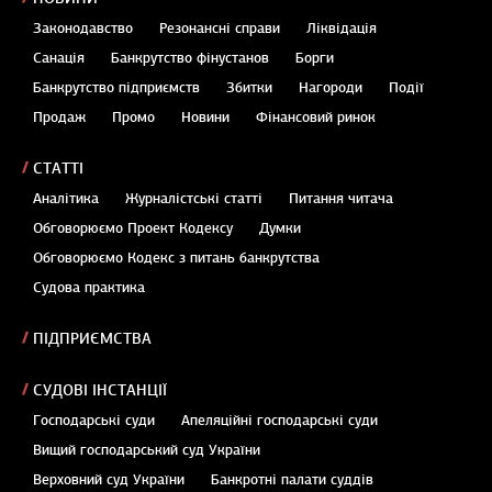
Законодавство
Резонансні справи
Ліквідація
Санація
Банкрутство фінустанов
Борги
Банкрутство підприємств
Збитки
Нагороди
Події
Продаж
Промо
Новини
Фінансовий ринок
СТАТТІ
Аналітика
Журналістські статті
Питання читача
Обговорюємо Проект Кодексу
Думки
Обговорюємо Кодекс з питань банкрутства
Судова практика
ПІДПРИЄМСТВА
СУДОВІ ІНСТАНЦІЇ
Господарські суди
Апеляційні господарські суди
Вищий господарський суд України
Верховний суд України
Банкротні палати суддів