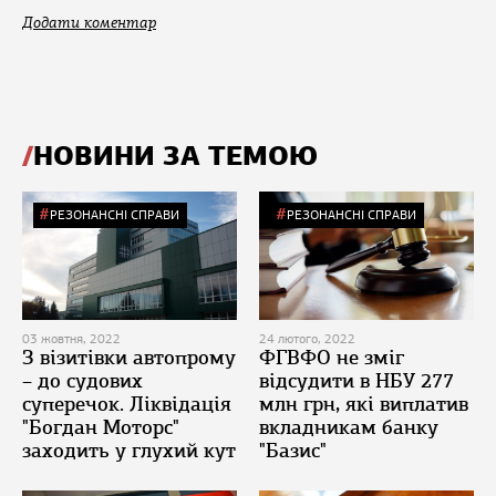
Додати коментар
НОВИНИ ЗА ТЕМОЮ
РЕЗОНАНСНІ СПРАВИ
РЕЗОНАНСНІ СПРАВИ
03 жовтня, 2022
24 лютого, 2022
З візитівки автопрому
ФГВФО не зміг
– до судових
відсудити в НБУ 277
суперечок. Ліквідація
млн грн, які виплатив
"Богдан Моторс"
вкладникам банку
заходить у глухий кут
"Базис"