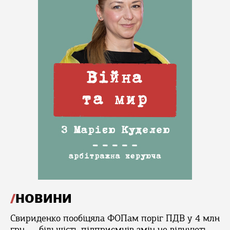
НОВИНИ
Свириденко пообіцяла ФОПам поріг ПДВ у 4 млн
грн — більшість підприємців змін не відчують