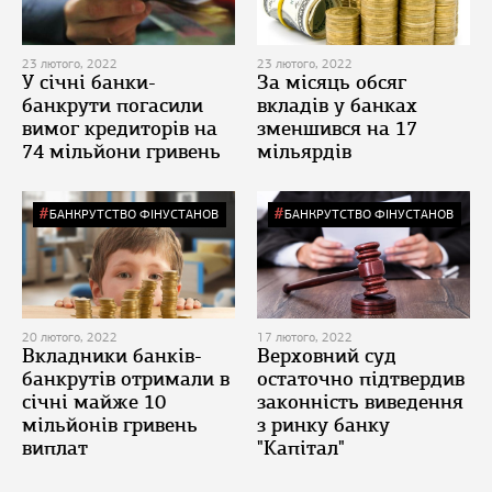
23 лютого, 2022
23 лютого, 2022
У січні банки-
За місяць обсяг
банкрути погасили
вкладів у банках
вимог кредиторів на
зменшився на 17
74 мільйони гривень
мільярдів
БАНКРУТСТВО ФІНУСТАНОВ
БАНКРУТСТВО ФІНУСТАНОВ
20 лютого, 2022
17 лютого, 2022
Вкладники банків-
Верховний суд
банкрутів отримали в
остаточно підтвердив
січні майже 10
законність виведення
мільйонів гривень
з ринку банку
виплат
"Капітал"