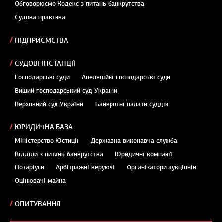
Обговорюємо Кодекс з питань банкрутства
Судова практика
ПІДПРИЄМСТВА
СУДОВІ ІНСТАНЦІЇ
Господарські суди
Апеляційні господарські суди
Вищий господарський суд України
Верховний суд України
Банкротні палати суддів
ЮРИДИЧНА БАЗА
Міністерство Юстиції
Державна виконавча служба
Відділи з питань банкрутства
Юридичні компанії
Нотаріуси
Арбітражні керуючі
Організатори аукціонів
Оцінювачі майна
ОПИТУВАННЯ