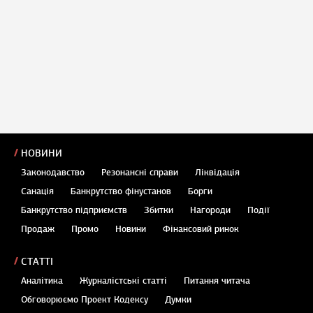
НОВИНИ
Законодавство
Резонансні справи
Ліквідація
Санація
Банкрутство фінустанов
Борги
Банкрутство підприємств
Збитки
Нагороди
Події
Продаж
Промо
Новини
Фінансовий ринок
СТАТТІ
Аналітика
Журналістські статті
Питання читача
Обговорюємо Проект Кодексу
Думки