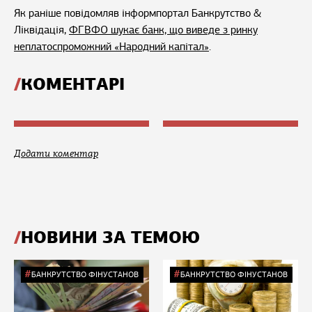
Як раніше повідомляв інформпортал Банкрутство &
Ліквідація,
ФГВФО шукає банк, що виведе з ринку
неплатоспроможний «Народний капітал»
.
КОМЕНТАРІ
Додати коментар
НОВИНИ ЗА ТЕМОЮ
БАНКРУТСТВО ФІНУСТАНОВ
БАНКРУТСТВО ФІНУСТАНОВ