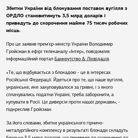
Збитки України від блокування поставок вугілля з
ОРДЛО становитимуть 3,5 млрд доларів і
приведуть до скорочення майже 75 тисяч робочих
місць.
Про це заявив прем'єр-міністр України Володимир
Гройсман в ефірі телеканалу «Інтер», повідомляє
інформаційний портал
Банкрутство & Ліквідація
.
«Те, що відбувається з блокадою - це в інтересах
Російської Федерації. Йдеться про те, що наше вугілля,
українське, яке закуповувалося за гривні, і з якого
сплачувались податки Україні, треба заборонити, а
купувати в Росії. Це диверсія проти нашої держави», -
підкреслив Гройсман.
За його словами, збитки українського гірничо-
металургійного комплексу в результаті блокади складуть
близько 3,5 млрд доларів, що призведе до скорочення до