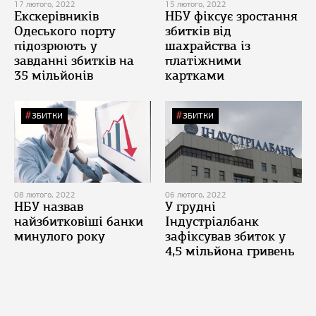
17 лютого, 2022
15 лютого, 2022
Екскерівників
НБУ фіксує зростання
Одеського порту
збитків від
підозрюють у
шахрайства із
завданні збитків на
платіжними
35 мільйонів
картками
ЗБИТКИ
ЗБИТКИ
08 лютого, 2022
06 лютого, 2022
НБУ назвав
У грудні
найзбитковіші банки
Індустріалбанк
минулого року
зафіксував збиток у
4,5 мільйона гривень