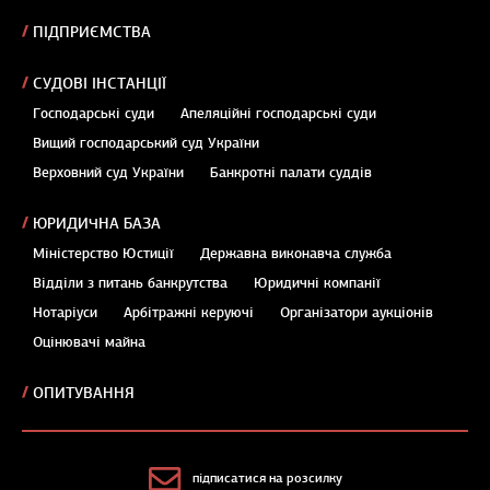
ПІДПРИЄМСТВА
СУДОВІ ІНСТАНЦІЇ
Господарські суди
Апеляційні господарські суди
Вищий господарський суд України
Верховний суд України
Банкротні палати суддів
ЮРИДИЧНА БАЗА
Міністерство Юстиції
Державна виконавча служба
Відділи з питань банкрутства
Юридичні компанії
Нотаріуси
Арбітражні керуючі
Організатори аукціонів
Оцінювачі майна
ОПИТУВАННЯ
підписатися на розсилку