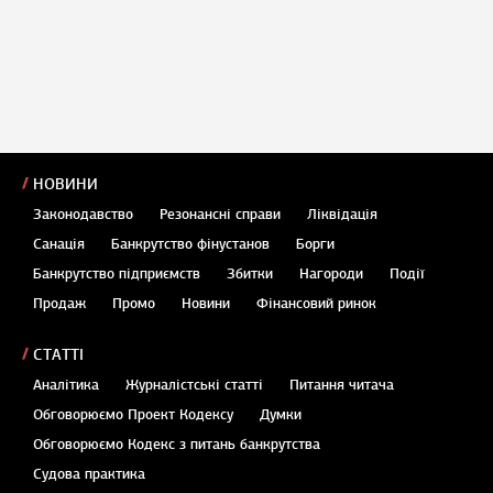
НОВИНИ
Законодавство
Резонансні справи
Ліквідація
Санація
Банкрутство фінустанов
Борги
Банкрутство підприємств
Збитки
Нагороди
Події
Продаж
Промо
Новини
Фінансовий ринок
СТАТТІ
Аналітика
Журналістські статті
Питання читача
Обговорюємо Проект Кодексу
Думки
Обговорюємо Кодекс з питань банкрутства
Судова практика