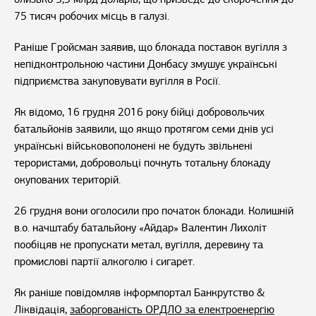
75 тисяч робочих місць в галузі.
Раніше Гройсман заявив, що блокада поставок вугілля з
непідконтрольною частини Донбасу змушує українські
підприємства закуповувати вугілля в Росії.
Як відомо, 16 грудня 2016 року бійці добровольчих
батальйонів заявили, що якщо протягом семи днів усі
українські військовополонені не будуть звільнені
терористами, добровольці почнуть тотальну блокаду
окупованих територій.
26 грудня вони оголосили про початок блокади. Колишній
в.о. начштабу батальйону «Айдар» Валентин Лихоліт
пообіцяв не пропускати метал, вугілля, деревину та
промислові партії алкоголю і сигарет.
Як раніше повідомляв інформпортал Банкрутство &
Ліквідація,
заборгованість ОРДЛО за електроенергію