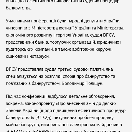
внаслідок ефективного використання судових процедур
банкрутства.
Учасниками конференції були народні депутати України,
чиновники з Міністерства юстиції України та Міністерства
економічного розвитку і торгівлі України, суддя ВГСУ,
представники банків, торгуючих організацій, юридичних і
аудиторських компаній, а також арбітражні керуючі,
оцінювачі і нотаріуси.
ВГСУ представляв суддя третьої судової палати, яка
спеціалізується на розгляді спорів про банкрутство та
пов'язаних з банкрутством, Володимир Поліщук.
Під час конференції відбулося детальне обговорення,
зокрема, законопроекту «Про внесення змін до деяких
Законів України (щодо підвищення ефективності процедур
банкрутства)» (3132д), актуальних проблем продажу
майна банкрутів, використання електронних майданчиків
«СЕТАМ» та «БАНКРУТ» в процедурах банкрутства тощо.