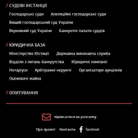
СУДОВІ ІНСТАНЦІЇ
Господарські суди
Апеляційні господарські суди
Вищий господарський суд України
Верховний суд України
Банкротні палати суддів
ЮРИДИЧНА БАЗА
Міністерство Юстиції
Державна виконавча служба
Відділи з питань банкрутства
Юридичні компанії
Нотаріуси
Арбітражні керуючі
Організатори аукціонів
Оцінювачі майна
ОПИТУВАННЯ
підписатися на розсилку
Про проект
Контакти
facebook