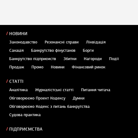
НОВИНИ
Законодавство
Резонансні справи
Ліквідація
Санація
Банкрутство фінустанов
Борги
Банкрутство підприємств
Збитки
Нагороди
Події
Продаж
Промо
Новини
Фінансовий ринок
СТАТТІ
Аналітика
Журналістські статті
Питання читача
Обговорюємо Проект Кодексу
Думки
Обговорюємо Кодекс з питань банкрутства
Судова практика
ПІДПРИЄМСТВА