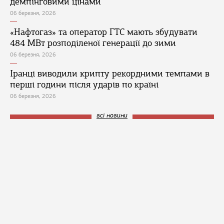
демпінговими цінами
06 березня, 2026
«Нафтогаз» та оператор ГТС мають збудувати
484 МВт розподіленої генерації до зими
06 березня, 2026
Іранці виводили крипту рекордними темпами в
перші години після ударів по країні
06 березня, 2026
всі новини