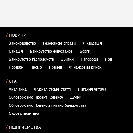
НОВИНИ
Законодавство
Резонансні справи
Ліквідація
Санація
Банкрутство фінустанов
Борги
Банкрутство підприємств
Збитки
Нагороди
Події
Продаж
Промо
Новини
Фінансовий ринок
СТАТТІ
Аналітика
Журналістські статті
Питання читача
Обговорюємо Проект Кодексу
Думки
Обговорюємо Кодекс з питань банкрутства
Судова практика
ПІДПРИЄМСТВА