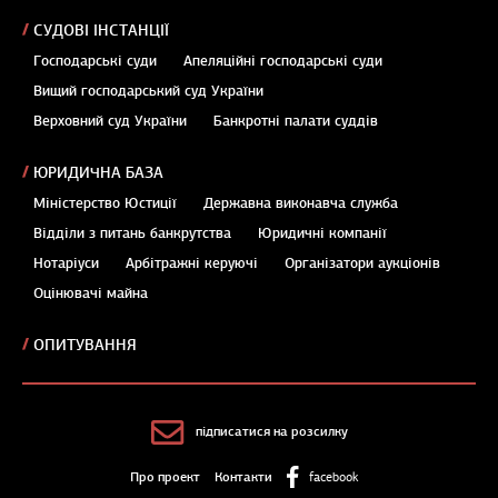
СУДОВІ ІНСТАНЦІЇ
Господарські суди
Апеляційні господарські суди
Вищий господарський суд України
Верховний суд України
Банкротні палати суддів
ЮРИДИЧНА БАЗА
Міністерство Юстиції
Державна виконавча служба
Відділи з питань банкрутства
Юридичні компанії
Нотаріуси
Арбітражні керуючі
Організатори аукціонів
Оцінювачі майна
ОПИТУВАННЯ
підписатися на розсилку
Про проект
Контакти
facebook