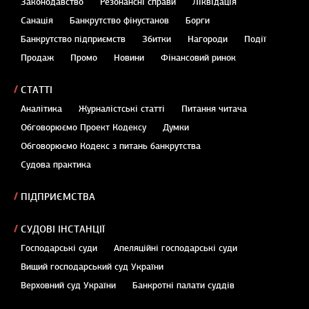
Законодавство
Резонансні справи
Ліквідація
Санація
Банкрутство фінустанов
Борги
Банкрутство підприємств
Збитки
Нагороди
Події
Продаж
Промо
Новини
Фінансовий ринок
СТАТТІ
Аналітика
Журналістські статті
Питання читача
Обговорюємо Проект Кодексу
Думки
Обговорюємо Кодекс з питань банкрутства
Судова практика
ПІДПРИЄМСТВА
СУДОВІ ІНСТАНЦІЇ
Господарські суди
Апеляційні господарські суди
Вищий господарський суд України
Верховний суд України
Банкротні палати суддів