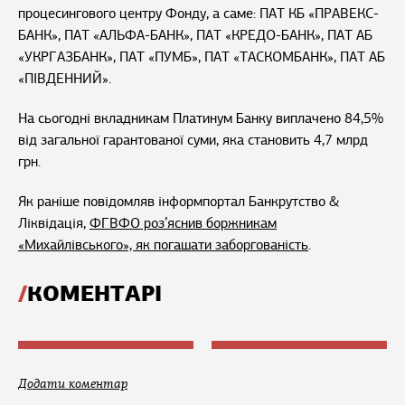
процесингового центру Фонду, а саме: ПАТ КБ «ПРАВЕКС-
БАНК», ПАТ «АЛЬФА-БАНК», ПАТ «КРЕДО-БАНК», ПАТ АБ
«УКРГАЗБАНК», ПАТ «ПУМБ», ПАТ «ТАСКОМБАНК», ПАТ АБ
«ПІВДЕННИЙ».
На сьогодні вкладникам Платинум Банку виплачено 84,5%
від загальної гарантованої суми, яка становить 4,7 млрд
грн.
Як раніше повідомляв інформпортал Банкрутство &
Ліквідація,
ФГВФО роз’яснив боржникам
«Михайлівського», як погашати заборгованість
.
КОМЕНТАРІ
Додати коментар