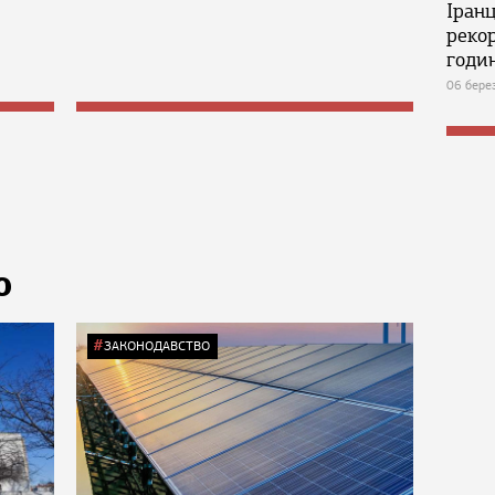
Іран
реко
годин
06 бере
Ю
ЗАКОНОДАВСТВО