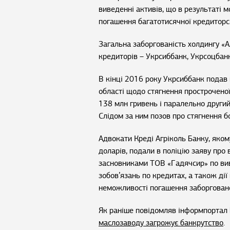
виведенні активів, що в результаті
погашення багатотисячної кредиторсь
Загальна заборгованість холдингу «
кредиторів – Укрсиббанк, Укрсоцбанк
В кінці 2016 року Укрсиббанк подав 
області щодо стягнення простроченої 
138 млн гривень і паралельно други
Слідом за ним позов про стягнення бо
Адвокати Креді Агріколь Банку, яком
доларів, подали в поліцію заяву про
засновниками ТОВ «Гадячсир» по вив
зобов’язань по кредитах, а також ді
неможливості погашення заборговано
Як раніше повідомляв інформпортал 
маслозаводу загрожує банкрутство
.