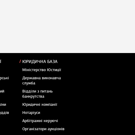
Ї
ЮРИДИЧНА БАЗА
Міністерство Юстиції
рські
Державна виконавча
служба
кий
Відділи з питань
банкрутства
аїни
Юридичні компанії
уддів
Нотаріуси
Арбітражні керуючі
Організатори аукціонів