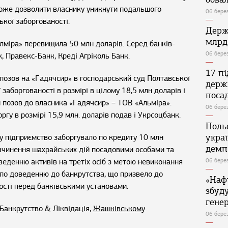
 може дозволити власнику уникнути подальшого
06 бере
кої заборгованості.
Держ
млрд
Алміра» перевищила 50 млн доларів. Серед банків-
06 бере
, Правекс-Банк, Креді Агріколь Банк.
17 п
позов на «Гадячсир» в господарський суд Полтавської
держ
заборгованості в розмірі в цілому 18,5 млн доларів і
поса
й позов до власника «Гадячсир» – ТОВ «Альміра».
06 бере
ргу в розмірі 15,9 млн. доларів подав і Укрсоцбанк.
Поль
укра
у підприємство заборгувало по кредиту 10 млн
демп
 вчинення шахрайських дій посадовими особами та
еденню активів на третіх осіб з метою невиконання
06 бере
ї по доведенню до банкрутства, що призвело до
«Наф
сті перед банківськими установами.
збуд
генер
Банкрутство & Ліквідація,
Жашківському
06 бере