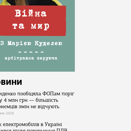
ОВИНИ
иденко пообіцяла ФОПам поріг
у 4 млн грн — більшість
риємців змін не відчують
зня, 2026
 електромобілів в Україні
лився після повернення ПДВ