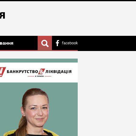
вання
facebook