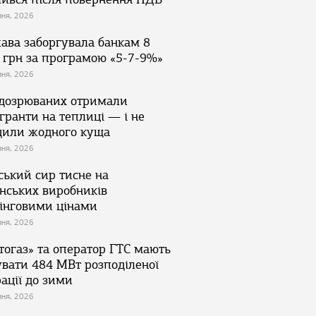
зня, 2026
ава заборгувала банкам 8
 грн за програмою «5-7-9%»
зня, 2026
ідозрюваних отримали
гранти на теплиці — і не
дили жодного куща
зня, 2026
ський сир тисне на
їнських виробників
інговими цінами
зня, 2026
тогаз» та оператор ГТС мають
увати 484 МВт розподіленої
ації до зими
зня, 2026