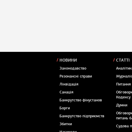
НОВИНИ
СТАТТІ
Законодавство
Аналітик
Резонансні справи
Журналіс
Ліквідація
Питання
Санація
Обговор
Кодексу
Банкрутство фінустанов
Думки
Борги
Обговор
Банкрутство підприємств
питань б
Збитки
Судова 