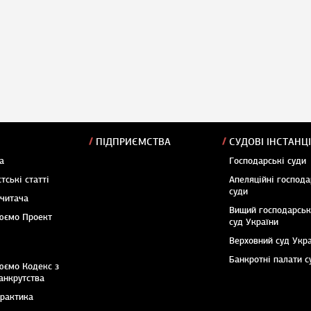
ПІДПРИЄМСТВА
СУДОВІ ІНСТАНЦІ
а
Господарські суди
тські статті
Апеляційні господа
суди
 читача
Вищий господарсь
юємо Проект
суд України
Верховний суд Укр
Банкротні палати с
юємо Кодекс з
анкрутства
практика