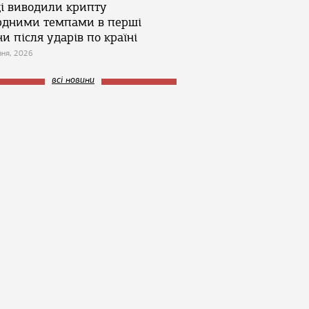
ці виводили крипту
рдними темпами в перші
и після ударів по країні
зня, 2026
всі новини