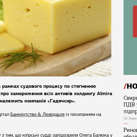
Н
 в рамках судового процесу по стягненню
 про замороження всіх активів холдингу Almira
Свир
у належить компанія «Гадячсир».
ПДВ 
підп
ортал
Банкрутство & Ліквідація
із посиланням на
06 бере
Ринок
 з тим, що кіпрські судді запідозрили Олега Балюка у
обва