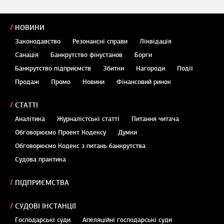
НОВИНИ
Законодавство
Резонансні справи
Ліквідація
Санація
Банкрутство фінустанов
Борги
Банкрутство підприємств
Збитки
Нагороди
Події
Продаж
Промо
Новини
Фінансовий ринок
СТАТТІ
Аналітика
Журналістські статті
Питання читача
Обговорюємо Проект Кодексу
Думки
Обговорюємо Кодекс з питань банкрутства
Судова практика
ПІДПРИЄМСТВА
СУДОВІ ІНСТАНЦІЇ
Господарські суди
Апеляційні господарські суди