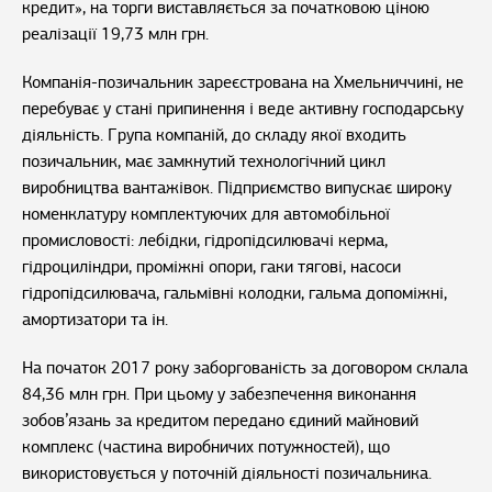
кредит», на торги виставляється за початковою ціною
реалізації 19,73 млн грн.
Компанія-позичальник зареєстрована на Хмельниччині, не
перебуває у стані припинення і веде активну господарську
діяльність. Група компаній, до складу якої входить
позичальник, має замкнутий технологічний цикл
виробництва вантажівок. Підприємство випускає широку
номенклатуру комплектуючих для автомобільної
промисловості: лебідки, гідропідсилювачі керма,
гідроциліндри, проміжні опори, гаки тягові, насоси
гідропідсилювача, гальмівні колодки, гальма допоміжні,
амортизатори та ін.
На початок 2017 року заборгованість за договором склала
84,36 млн грн. При цьому у забезпечення виконання
зобов’язань за кредитом передано єдиний майновий
комплекс (частина виробничих потужностей), що
використовується у поточній діяльності позичальника.