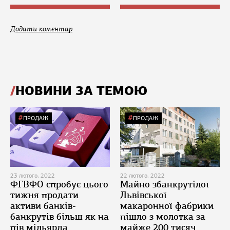
Додати коментар
НОВИНИ ЗА ТЕМОЮ
ПРОДАЖ
ПРОДАЖ
23 лютого, 2022
22 лютого, 2022
ФГВФО спробує цього
Майно збанкрутілої
тижня продати
Львівської
активи банків-
макаронної фабрики
банкрутів більш як на
пішло з молотка за
пів мільярда
майже 200 тисяч