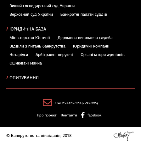
Вищий господарський суд України
Верховний суд України
Банкротні палати суддів
ЮРИДИЧНА БАЗА
Міністерство Юстиції
Державна виконавча служба
Відділи з питань банкрутства
Юридичні компанії
Нотаріуси
Арбітражні керуючі
Організатори аукціонів
Оцінювачі майна
ОПИТУВАННЯ
підписатися на розсилку
Про проект
Контакти
facebook
© Банкрутство та ліквідація, 2018