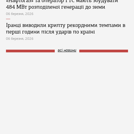
«Нафтогаз» та оператор ГТС мають збудувати
484 МВт розподіленої генерації до зими
06 березня, 2026
Іранці виводили крипту рекордними темпами в
перші години після ударів по країні
06 березня, 2026
всі новини