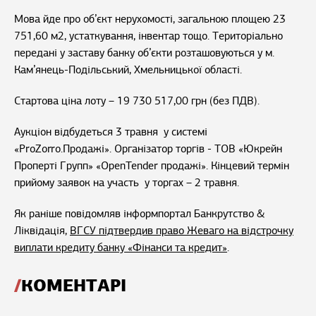
Мова йде про об’єкт нерухомості, загальною площею 23
751,60 м2, устаткування, інвентар тощо. Територіально
передані у заставу банку об’єкти розташовуються у м.
Кам’янець-Подільський, Хмельницької області.
Стартова ціна лоту – 19 730 517,00 грн (без ПДВ).
Аукціон відбудеться 3 травня у системі
«ProZorro.Продажі». Організатор торгів - ТОВ «Юкрейн
Проперті Групп» «OpenTender продажі». Кінцевий термін
прийому заявок на участь у торгах – 2 травня.
Як раніше повідомляв інформпортал Банкрутство &
Ліквідація,
ВГСУ підтвердив право Жеваго на відстрочку
виплати кредиту банку «Фінанси та кредит»
.
КОМЕНТАРІ