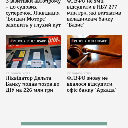
З візитівки автопрому
ФГВФО не зміг
– до судових
відсудити в НБУ 277
суперечок. Ліквідація
млн грн, які виплатив
"Богдан Моторс"
вкладникам банку
заходить у глухий кут
"Базис"
РЕЗОНАНСНІ СПРАВИ
РЕЗОНАНСНІ СПРАВИ
21 лютого, 2022
22 лютого, 2022
Ліквідатор Дельта
ФГВФО знову не
Банку подав позов до
вдалося відсудити
ДІУ на 226 млн грн
офіс банку "Аркада"