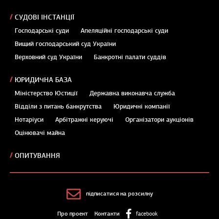
СУДОВІ ІНСТАНЦІЇ
Господарські суди
Апеляційні господарські суди
Вищий господарський суд України
Верховний суд України
Банкротні палати суддів
ЮРИДИЧНА БАЗА
Міністерство Юстиції
Державна виконавча служба
Відділи з питань банкрутства
Юридичні компанії
Нотаріуси
Арбітражні керуючі
Організатори аукціонів
Оцінювачі майна
ОПИТУВАННЯ
підписатися на розсилку
Про проект
Контакти
facebook