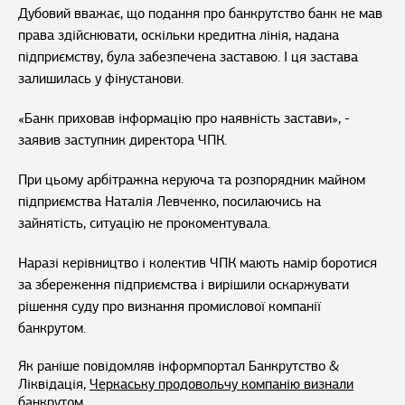
Дубовий вважає, що подання про банкрутство банк не мав
права здійснювати, оскільки кредитна лінія, надана
підприємству, була забезпечена заставою. І ця застава
залишилась у фінустанови.
«Банк приховав інформацію про наявність застави», -
заявив заступник директора ЧПК.
При цьому арбітражна керуюча та розпорядник майном
підприємства Наталія Левченко, посилаючись на
зайнятість, ситуацію не прокоментувала.
Наразі керівництво і колектив ЧПК мають намір боротися
за збереження підприємства і вирішили оскаржувати
рішення суду про визнання промислової компанії
банкрутом.
Як раніше повідомляв інформпортал Банкрутство &
Ліквідація,
Черкаську продовольчу компанію визнали
банкрутом
.