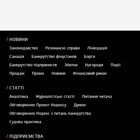
НОВИНИ
Законодавство
Резонансні справи
Ліквідація
Санація
Банкрутство фінустанов
Борги
Банкрутство підприємств
Збитки
Нагороди
Події
Продаж
Промо
Новини
Фінансовий ринок
СТАТТІ
Аналітика
Журналістські статті
Питання читача
Обговорюємо Проект Кодексу
Думки
Обговорюємо Кодекс з питань банкрутства
Судова практика
ПІДПРИЄМСТВА