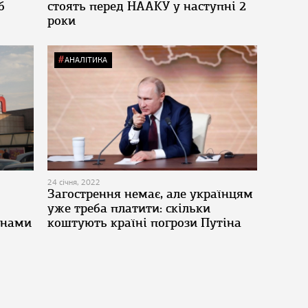
б
стоять перед НААКУ у наступні 2
роки
АНАЛІТИКА
24 січня, 2022
Загострення немає, але українцям
уже треба платити: скільки
інами
коштують країні погрози Путіна