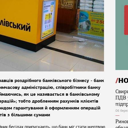
Н
равців роздрібного банківського бізнесу ‒ банк
имчасову адміністрацію, співробітники банку
Свир
займаючись, як це називається в банківському
ПДВ 
ерацій»; тобто дробленням рахунків клієнтів
підп
Фондом гарантування й оформленням операцій
06 бере
итів з більшими сумами
Ринок
йних бесідах припускають, що банк міг стати жертвою
обва