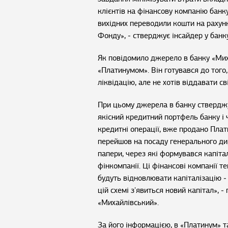
клієнтів на фінансову компанію банк
вихідних переводили кошти на рахунки
Фонду», ‒ стверджує інсайдер у банку
Як повідомило джерело в банку «Миха
«Платинумом». Він готувався до того,
ліквідацію, але не хотів віддавати сві
При цьому джерела в банку ствердж
якісний кредитний портфель банку і 
кредитні операції, вже продано Пла
перейшов на посаду генерального дир
папери, через які формувався капітал
фінкомпанії. Ці фінансові компанії те
будуть відновлювати капіталізацію ‒
цій схемі з'явиться новий капітал», 
«Михайлівський».
За його інформацією, в «Платинум» 