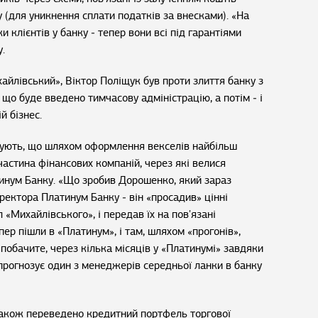
у (для уникнення сплати податків за внесками). «На
 клієнтів у банку ‒ тепер вони всі під гарантіями
.
йлівський», Віктор Поліщук був проти злиття банку з
 що буде введено тимчасову адміністрацію, а потім ‒ і
й бізнес.
ують, що шляхом оформлення векселів найбільш
частина фінансових компаній, через які велися
тинум Банку. «Що зробив Дорошенко, який зараз
ектора Платинум Банку ‒ він «просадив» цінні
 «Михайлівського», і передав їх на пов'язані
пер пішли в «Платинум», і там, шляхом «прогонів»,
 побачите, через кілька місяців у «Платинумі» завдяки
‒ прогнозує один з менеджерів середньої ланки в банку
також переведено кредитний портфель торгової