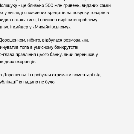
оліщуку ‒ це близько 500 млн гривень, виданих самій
их у вигляді споживчих кредитів на покупку товарів в
идко погашатися, і повинен вирішити проблему
рджує інсайдер у «Михайлівському».
Дорошенком, нібито, відбулася розмова «на
винуватив топа в умисному банкрутстві
с-глава правління цього банку, який перейшов у
яв двох охоронців.
о Дорошенка і спробувли отримати коментарі від
блікації їх надано не було.