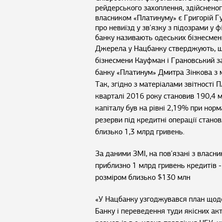
рейдерського захоплення, здійснено
власником «Платинуму» є Григорій Гу
про невиїзд у зв'язку з підозрами у
банку називають одеських бізнесмен
Джерела у Нацбанку стверджують, щ
бізнесмени Кауфман і Грановський з
банку «Платинум» Дмитра Зінкова з м
Так, згідно з матеріалами звітності 
кварталі 2016 року становив 190,4 м
капіталу був на рівні 2,19% при но
резерви під кредитні операції станов
близько 1,3 млрд гривень.
За даними ЗМІ, на пов'язані з власн
приблизно 1 млрд гривень кредитів ‒
розміром близько $130 млн
«У Нацбанку узгоджувався план щод
Банку і переведення туди якісних акт