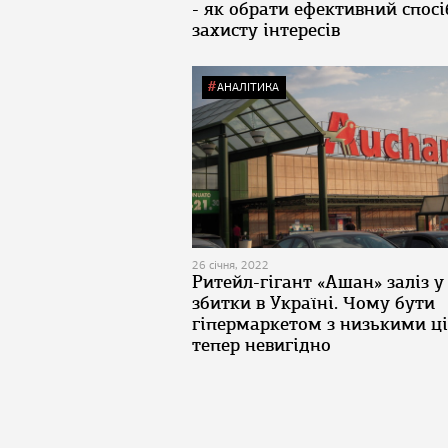
- як обрати ефективний спосі
захисту інтересів
АНАЛІТИКА
26 січня, 2022
Ритейл-гігант «Ашан» заліз у
збитки в Україні. Чому бути
гіпермаркетом з низькими ц
тепер невигідно