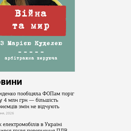
ОВИНИ
иденко пообіцяла ФОПам поріг
у 4 млн грн — більшість
риємців змін не відчують
зня, 2026
 електромобілів в Україні
лився після повернення ПДВ