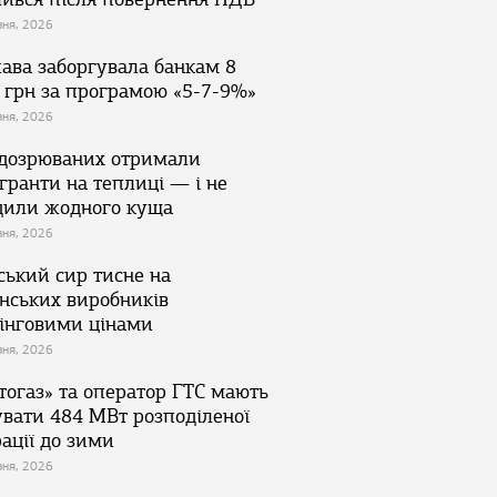
зня, 2026
ава заборгувала банкам 8
 грн за програмою «5-7-9%»
зня, 2026
ідозрюваних отримали
гранти на теплиці — і не
дили жодного куща
зня, 2026
ський сир тисне на
їнських виробників
інговими цінами
зня, 2026
тогаз» та оператор ГТС мають
увати 484 МВт розподіленої
ації до зими
зня, 2026