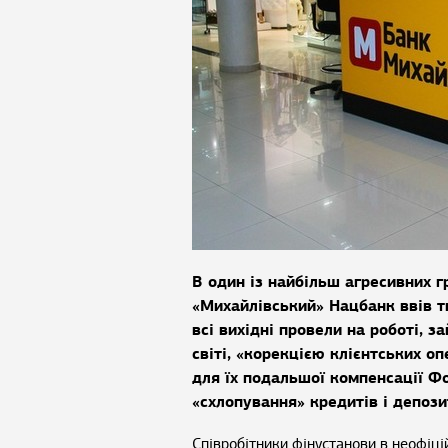
В один із найбільш агресивних г
«Михайлівський» Нацбанк ввів т
всі вихідні провели на роботі, 
світі, «корекцією клієнтських оп
для їх подальшої компенсації 
«схлопування» кредитів і депоз
Співробітники фінустанови в неофіці