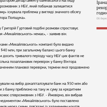
 куратором департаменту банківського нагляду
Іран
врозмовник з НБУ, який побажав залишитися
реко
му» існувала проблема у вигляді значного обсягу
годин
ктора Поліщука».
06 бере
Григорій Гуртовий подібні розмови спростовує.
ня «Михайлівського» немає», ‒ заявив він.
иками «Михайлівського» компанії було видано
 $40 млн, при загальному балансі цього банку
м досить тривалого періоду часу НБУ цих фактів не
кілька позапланових перевірок у банку Віктора
наченням планової перевірки, терміни якої продовжено
ували на вибір докапіталізувати банк на $50 млн або
и з банку приблизно на таку ж суму за кредитним
яснює співрозмовник з НБУ. ‒ Ймовірно, він вибрав
енеджментом «Михайлівського» було поставлено
ків через схеми, пов'язані із залученням коштів