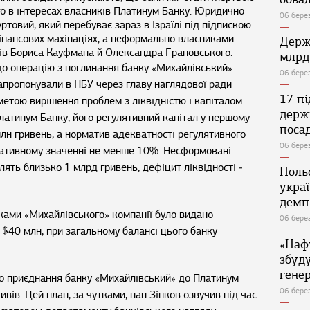
го в інтересах власників Платинум Банку. Юридично
06 бере
ртовий, який перебуває зараз в Ізраїлі під підпискою
 фінансових махінаціях, а неформально власниками
Держ
ів Бориса Кауфмана й Олександра Грановського.
млрд
о операцію з поглинання банку «Михайлівський»
06 бере
апропонували в НБУ через главу наглядової ради
17 п
етою вирішення проблем з ліквідністю і капіталом.
держ
Платинум Банку, його регулятивний капітал у першому
поса
лн гривень, а норматив адекватності регулятивного
06 бере
рмативному значенні не менше 10%. Несформовані
лять близько 1 млрд гривень, дефіцит ліквідності ‒
Поль
укра
демп
иками «Михайлівського» компанії було видано
06 бере
 $40 млн, при загальному балансі цього банку
«Наф
збуд
генер
о приєднання банку «Михайлівський» до Платинум
06 бере
ивів. Цей план, за чутками, пан Зінков озвучив під час