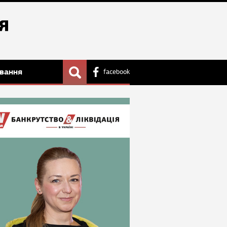
вання
facebook