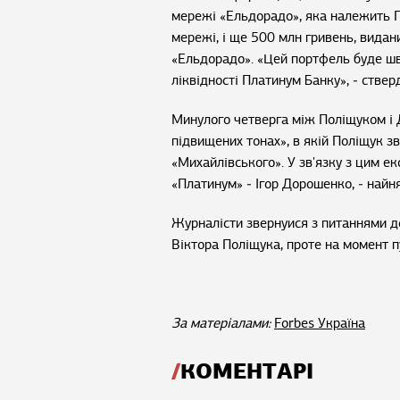
мережі «Ельдорадо», яка належить П
мережі, і ще 500 млн гривень, видан
«Ельдорадо». «Цей портфель буде шв
ліквідності Платинум Банку», ‒ стве
Минулого четверга між Поліщуком і 
підвищених тонах», в якій Поліщук з
«Михайлівського». У зв'язку з цим ек
«Платинум» ‒ Ігор Дорошенко, ‒ найн
Журналісти звернуися з питаннями д
Віктора Поліщука, проте на момент пу
За матеріалами:
Forbes Україна
КОМЕНТАРІ