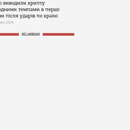
ці виводили крипту
рдними темпами в перші
и після ударів по країні
зня, 2026
всі новини