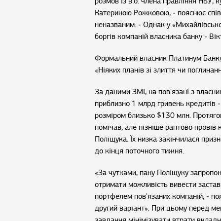
розмов із в.о. члена правління НБУ,
Катериною Рожковою, ‒ пояснює спі
неназваним. ‒ Однак у «Михайлівсько
боргів компаній власника банку ‒ Ві
Формальний власник Платинум Банку 
«Ніяких планів зі злиття чи поглинан
За даними ЗМІ, на пов'язані з власн
приблизно 1 млрд гривень кредитів ‒
розміром близько $130 млн. Протяго
помічав, але пізніше раптово провів 
Поліщука. Їх низка закінчилася приз
до кінця поточного тижня.
«За чутками, пану Поліщуку запропон
отримати можливість вивести застав
портфелем пов'язаних компаній, ‒ по
другий варіант». При цьому перед м
завдання мінімізувати втрати вкладни