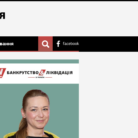
вання
facebook