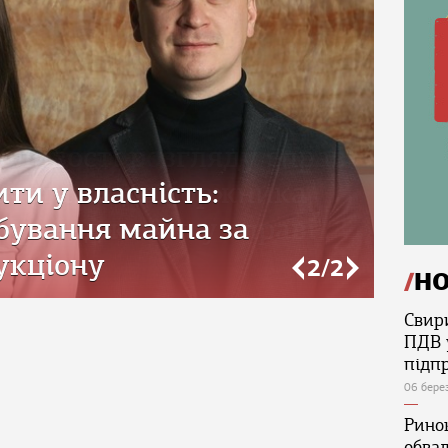
бливості розгляду справ
имогами до боржника
 провадження у справі
о
2/2
Н
Свир
ПДВ 
підп
06 бере
Ринок
обва