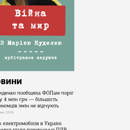
ОВИНИ
иденко пообіцяла ФОПам поріг
у 4 млн грн — більшість
риємців змін не відчують
зня, 2026
 електромобілів в Україні
лився після повернення ПДВ