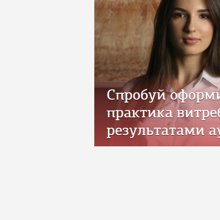
ВС окреслив осо
з майновими в
після відкриття
про банкрутств