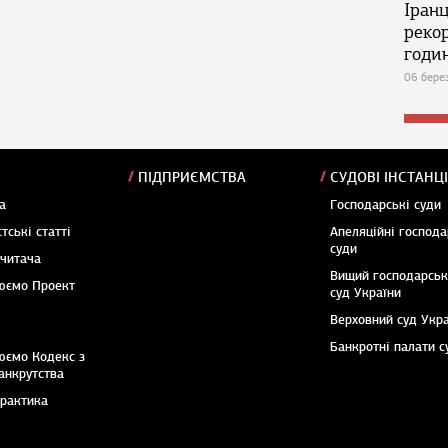
Іран
реко
годин
06 бере
ПІДПРИЄМСТВА
СУДОВІ ІНСТАНЦІ
а
Господарські суди
тські статті
Апеляційні господа
суди
 читача
Вищий господарсь
юємо Проект
суд України
Верховний суд Укр
Банкротні палати с
юємо Кодекс з
анкрутства
практика