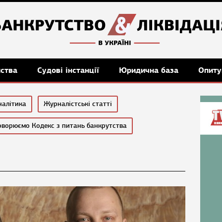
мства
Судові інстанції
Юридична база
Опиту
налітика
Журналістські статті
оворюємо Кодекс з питань банкрутства