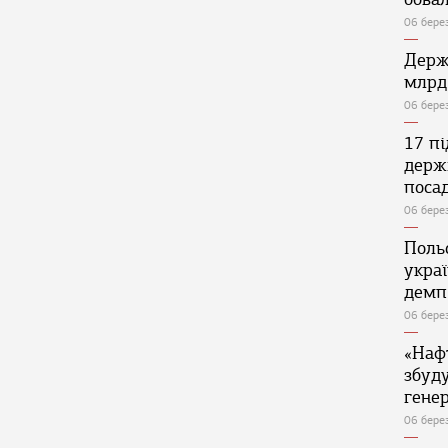
06 бере
Держ
млрд
06 бере
17 п
держ
поса
06 бере
Поль
укра
демп
06 бере
«Наф
збуд
генер
06 бере