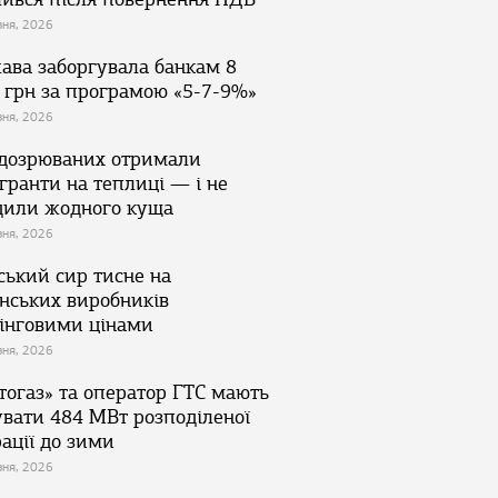
зня, 2026
ава заборгувала банкам 8
 грн за програмою «5-7-9%»
зня, 2026
ідозрюваних отримали
гранти на теплиці — і не
дили жодного куща
зня, 2026
ський сир тисне на
їнських виробників
інговими цінами
зня, 2026
тогаз» та оператор ГТС мають
увати 484 МВт розподіленої
ації до зими
зня, 2026