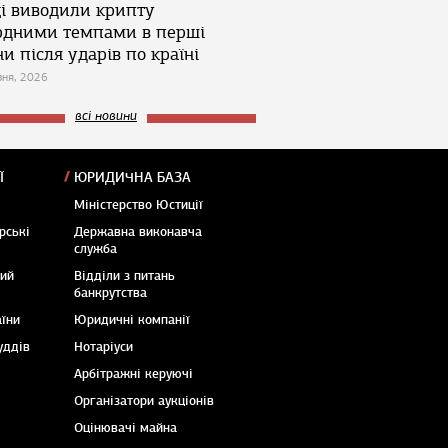
ці виводили крипту
рдними темпами в перші
и після ударів по країні
зня, 2026
всі новини
Ї
ЮРИДИЧНА БАЗА
Міністерство Юстиції
рські
Державна виконавча
служба
кий
Відділи з питань
банкрутства
аїни
Юридичні компанії
уддів
Нотаріуси
Арбітражні керуючі
Організатори аукціонів
Оцінювачі майна