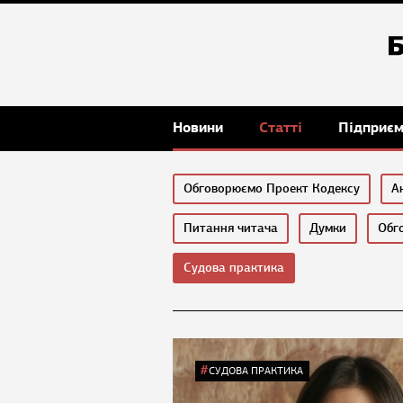
Новини
Статті
Підприє
Обговорюємо Проект Кодексу
А
Питання читача
Думки
Обг
Судова практика
СУДОВА ПРАКТИКА