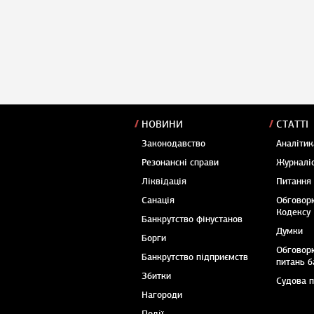
НОВИНИ
СТАТТІ
Законодавство
Аналітик
Резонансні справи
Журналіс
Ліквідація
Питання
Санація
Обговор
Кодексу
Банкрутство фінустанов
Думки
Борги
Обговор
Банкрутство підприємств
питань б
Збитки
Судова 
Нагороди