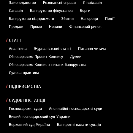
Законодавство
Резонансні справи
Ліквідація
Санація
Банкрутство фінустанов
Борги
Банкрутство підприємств
Збитки
Нагороди
Події
Продаж
Промо
Новини
Фінансовий ринок
СТАТТІ
Аналітика
Журналістські статті
Питання читача
Обговорюємо Проект Кодексу
Думки
Обговорюємо Кодекс з питань банкрутства
Судова практика
ПІДПРИЄМСТВА
СУДОВІ ІНСТАНЦІЇ
Господарські суди
Апеляційні господарські суди
Вищий господарський суд України
Верховний суд України
Банкротні палати суддів