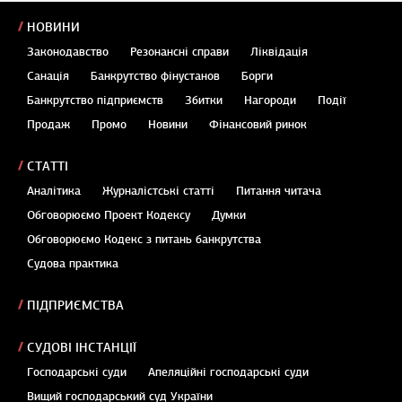
НОВИНИ
Законодавство
Резонансні справи
Ліквідація
Санація
Банкрутство фінустанов
Борги
Банкрутство підприємств
Збитки
Нагороди
Події
Продаж
Промо
Новини
Фінансовий ринок
СТАТТІ
Аналітика
Журналістські статті
Питання читача
Обговорюємо Проект Кодексу
Думки
Обговорюємо Кодекс з питань банкрутства
Судова практика
ПІДПРИЄМСТВА
СУДОВІ ІНСТАНЦІЇ
Господарські суди
Апеляційні господарські суди
Вищий господарський суд України