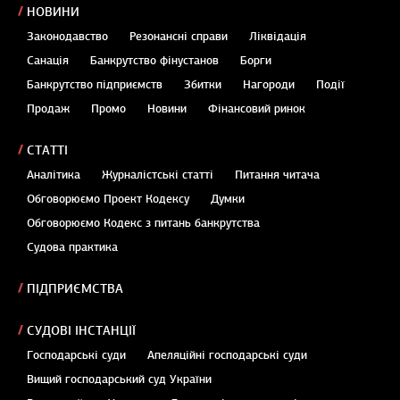
НОВИНИ
Законодавство
Резонансні справи
Ліквідація
Санація
Банкрутство фінустанов
Борги
Банкрутство підприємств
Збитки
Нагороди
Події
Продаж
Промо
Новини
Фінансовий ринок
СТАТТІ
Аналітика
Журналістські статті
Питання читача
Обговорюємо Проект Кодексу
Думки
Обговорюємо Кодекс з питань банкрутства
Судова практика
ПІДПРИЄМСТВА
СУДОВІ ІНСТАНЦІЇ
Господарські суди
Апеляційні господарські суди
Вищий господарський суд України