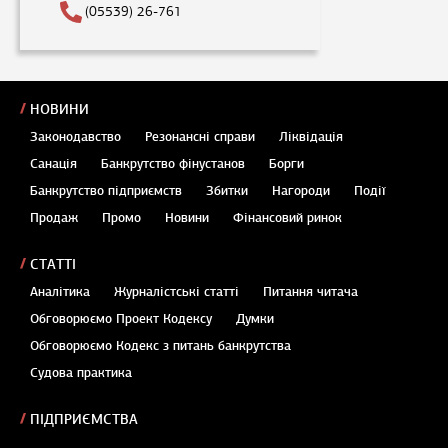
(05539) 26-761
НОВИНИ
Законодавство
Резонансні справи
Ліквідація
Санація
Банкрутство фінустанов
Борги
Банкрутство підприємств
Збитки
Нагороди
Події
Продаж
Промо
Новини
Фінансовий ринок
СТАТТІ
Аналітика
Журналістські статті
Питання читача
Обговорюємо Проект Кодексу
Думки
Обговорюємо Кодекс з питань банкрутства
Судова практика
ПІДПРИЄМСТВА