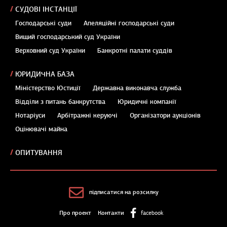
СУДОВІ ІНСТАНЦІЇ
Господарські суди
Апеляційні господарські суди
Вищий господарський суд України
Верховний суд України
Банкротні палати суддів
ЮРИДИЧНА БАЗА
Міністерство Юстиції
Державна виконавча служба
Відділи з питань банкрутства
Юридичні компанії
Нотаріуси
Арбітражні керуючі
Організатори аукціонів
Оцінювачі майна
ОПИТУВАННЯ
підписатися на розсилку
Про проект
Контакти
facebook