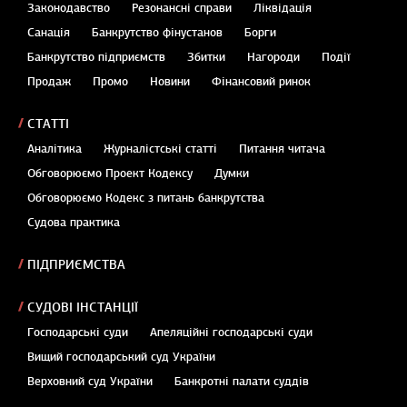
Законодавство
Резонансні справи
Ліквідація
Санація
Банкрутство фінустанов
Борги
Банкрутство підприємств
Збитки
Нагороди
Події
Продаж
Промо
Новини
Фінансовий ринок
СТАТТІ
Аналітика
Журналістські статті
Питання читача
Обговорюємо Проект Кодексу
Думки
Обговорюємо Кодекс з питань банкрутства
Судова практика
ПІДПРИЄМСТВА
СУДОВІ ІНСТАНЦІЇ
Господарські суди
Апеляційні господарські суди
Вищий господарський суд України
Верховний суд України
Банкротні палати суддів