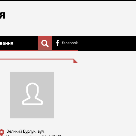
вання
facebook
Великий Бурлук, вул.