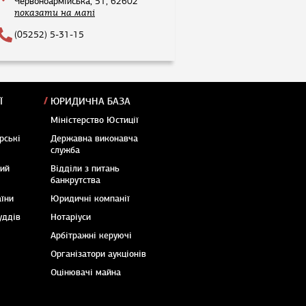
Червоноармійська, 51, 62602
показати на мапі
(05252) 5-31-15
Ї
ЮРИДИЧНА БАЗА
Міністерство Юстиції
рські
Державна виконавча
служба
кий
Відділи з питань
банкрутства
аїни
Юридичні компанії
уддів
Нотаріуси
Арбітражні керуючі
Організатори аукціонів
Оцінювачі майна