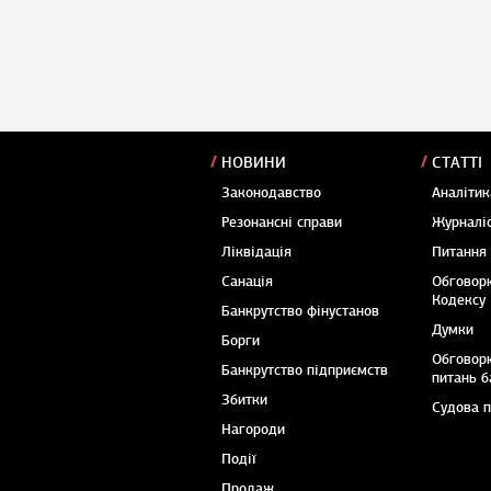
НОВИНИ
СТАТТІ
Законодавство
Аналітик
Резонансні справи
Журналіс
Ліквідація
Питання
Санація
Обговор
Кодексу
Банкрутство фінустанов
Думки
Борги
Обговор
Банкрутство підприємств
питань б
Збитки
Судова 
Нагороди
Події
Продаж