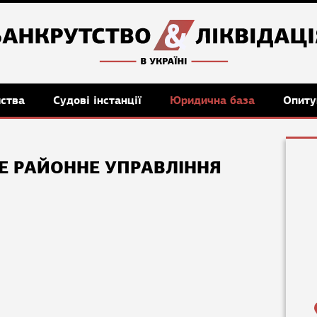
мства
Судові інстанції
Юридична база
Опиту
Е РАЙОННЕ УПРАВЛІННЯ