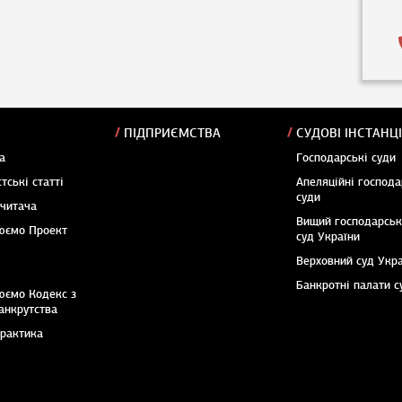
ПІДПРИЄМСТВА
СУДОВІ ІНСТАНЦІ
а
Господарські суди
тські статті
Апеляційні господа
суди
 читача
Вищий господарсь
юємо Проект
суд України
Верховний суд Укр
Банкротні палати с
юємо Кодекс з
анкрутства
практика