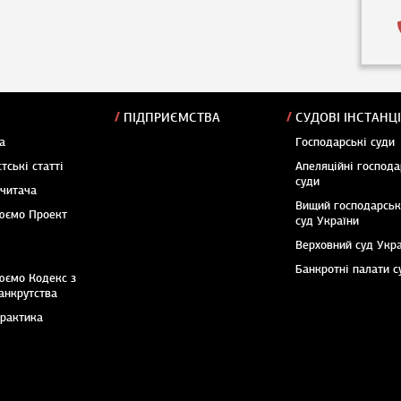
ПІДПРИЄМСТВА
СУДОВІ ІНСТАНЦІ
а
Господарські суди
тські статті
Апеляційні господа
суди
 читача
Вищий господарсь
юємо Проект
суд України
Верховний суд Укр
Банкротні палати с
юємо Кодекс з
анкрутства
практика