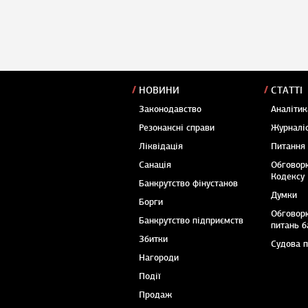
НОВИНИ
СТАТТІ
Законодавство
Аналітик
Резонансні справи
Журналіс
Ліквідація
Питання
Санація
Обговор
Кодексу
Банкрутство фінустанов
Думки
Борги
Обговор
Банкрутство підприємств
питань б
Збитки
Судова 
Нагороди
Події
Продаж