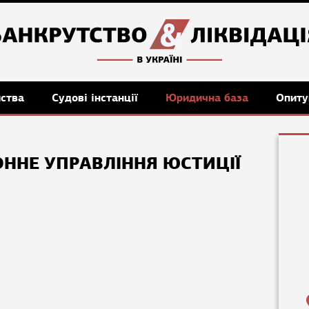
мства
Судові інстанції
Юридична база
Опиту
ННЕ УПРАВЛІННЯ ЮСТИЦІЇ