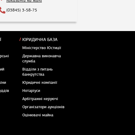
показати на мапі
(03845) 3-58-75
Ї
ЮРИДИЧНА БАЗА
Міністерство Юстиції
рські
Державна виконавча
служба
кий
Відділи з питань
банкрутства
аїни
Юридичні компанії
уддів
Нотаріуси
Арбітражні керуючі
Організатори аукціонів
Оцінювачі майна