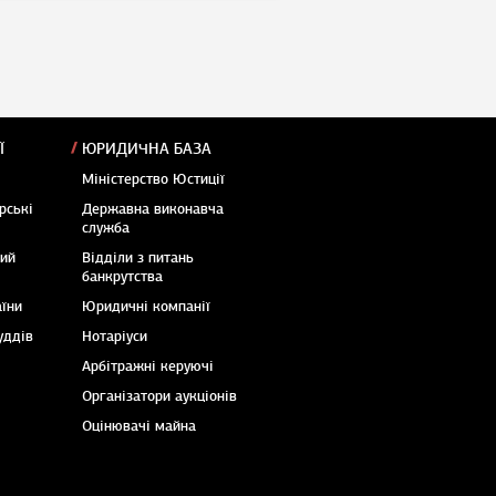
Ї
ЮРИДИЧНА БАЗА
Міністерство Юстиції
рські
Державна виконавча
служба
кий
Відділи з питань
банкрутства
аїни
Юридичні компанії
уддів
Нотаріуси
Арбітражні керуючі
Організатори аукціонів
Оцінювачі майна