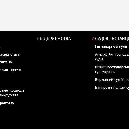
ПІДПРИЄМСТВА
СУДОВІ ІНСТАНЦІ
а
Господарські суди
тські статті
Апеляційні господа
суди
 читача
Вищий господарсь
юємо Проект
суд України
Верховний суд Укр
Банкротні палати с
юємо Кодекс з
анкрутства
практика