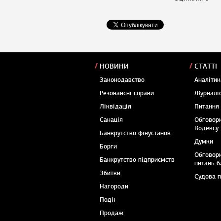
НОВИНИ
СТАТТІ
Законодавство
Аналітик
Резонансні справи
Журналіс
Ліквідація
Питання
Санація
Обговор
Кодексу
Банкрутство фінустанов
Думки
Борги
Обговор
Банкрутство підприємств
питань б
Збитки
Судова 
Нагороди
Події
Продаж