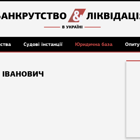
мства
Судові інстанції
Юридична база
Опиту
 ІВАНОВИЧ