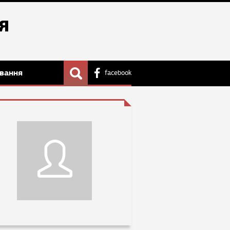
вання
facebook