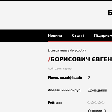
Новини
Статті
Підприє
Повернутись до розділу
БОРИСОВИЧ ЄВГЕН
Арбітражні керуючі
Рівень кваліфікації:
2
Апеляційний округ:
Донецький
Рейтинг:
Оцінили: 0