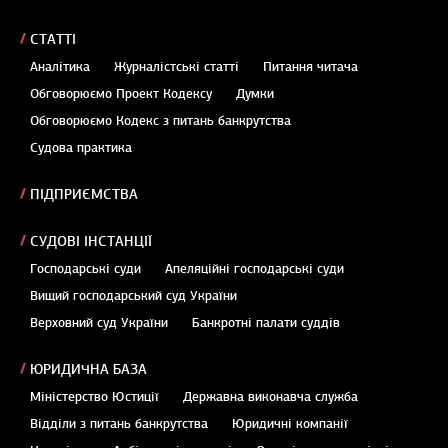
СТАТТІ
Аналітика
Журналістські статті
Питання читача
Обговорюємо Проект Кодексу
Думки
Обговорюємо Кодекс з питань банкрутства
Судова практика
ПІДПРИЄМСТВА
СУДОВІ ІНСТАНЦІЇ
Господарські суди
Апеляційні господарські суди
Вищий господарський суд України
Верховний суд України
Банкротні палати суддів
ЮРИДИЧНА БАЗА
Міністерство Юстиції
Державна виконавча служба
Відділи з питань банкрутства
Юридичні компанії