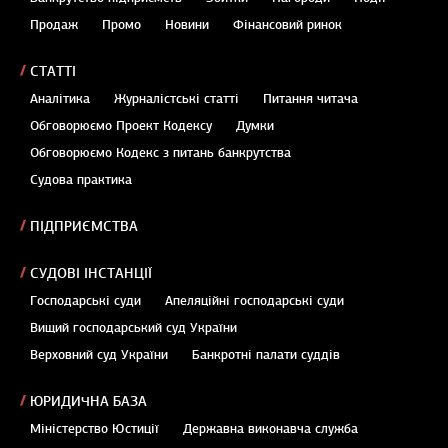
Продаж
Промо
Новини
Фінансовий ринок
СТАТТІ
Аналітика
Журналістські статті
Питання читача
Обговорюємо Проект Кодексу
Думки
Обговорюємо Кодекс з питань банкрутства
Судова практика
ПІДПРИЄМСТВА
СУДОВІ ІНСТАНЦІЇ
Господарські суди
Апеляційні господарські суди
Вищий господарський суд України
Верховний суд України
Банкротні палати суддів
ЮРИДИЧНА БАЗА
Міністерство Юстиції
Державна виконавча служба