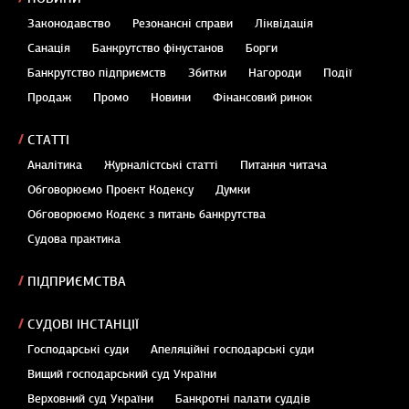
Законодавство
Резонансні справи
Ліквідація
Санація
Банкрутство фінустанов
Борги
Банкрутство підприємств
Збитки
Нагороди
Події
Продаж
Промо
Новини
Фінансовий ринок
СТАТТІ
Аналітика
Журналістські статті
Питання читача
Обговорюємо Проект Кодексу
Думки
Обговорюємо Кодекс з питань банкрутства
Судова практика
ПІДПРИЄМСТВА
СУДОВІ ІНСТАНЦІЇ
Господарські суди
Апеляційні господарські суди
Вищий господарський суд України
Верховний суд України
Банкротні палати суддів