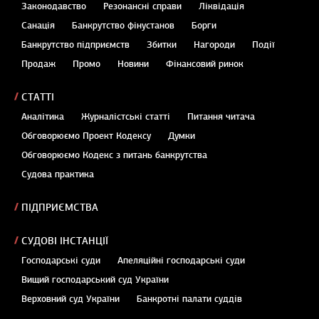
Законодавство
Резонансні справи
Ліквідація
Санація
Банкрутство фінустанов
Борги
Банкрутство підприємств
Збитки
Нагороди
Події
Продаж
Промо
Новини
Фінансовий ринок
СТАТТІ
Аналітика
Журналістські статті
Питання читача
Обговорюємо Проект Кодексу
Думки
Обговорюємо Кодекс з питань банкрутства
Судова практика
ПІДПРИЄМСТВА
СУДОВІ ІНСТАНЦІЇ
Господарські суди
Апеляційні господарські суди
Вищий господарський суд України
Верховний суд України
Банкротні палати суддів