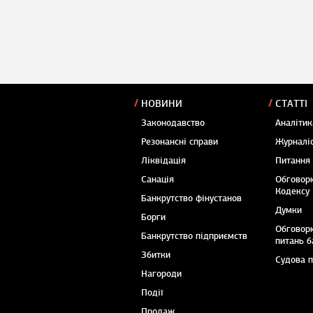
НОВИНИ
СТАТТІ
Законодавство
Аналітик
Резонансні справи
Журналіс
Ліквідація
Питання
Санація
Обговор
Кодексу
Банкрутство фінустанов
Думки
Борги
Обговор
Банкрутство підприємств
питань б
Збитки
Судова 
Нагороди
Події
Продаж