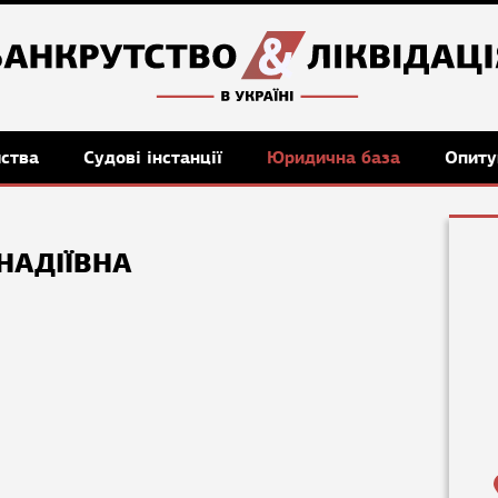
мства
Судові інстанції
Юридична база
Опиту
НАДІЇВНА