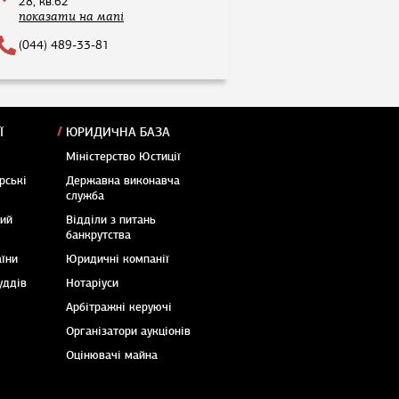
28, кв.62
показати на мапі
(044) 489-33-81
Ї
ЮРИДИЧНА БАЗА
Міністерство Юстиції
рські
Державна виконавча
служба
кий
Відділи з питань
банкрутства
аїни
Юридичні компанії
уддів
Нотаріуси
Арбітражні керуючі
Організатори аукціонів
Оцінювачі майна