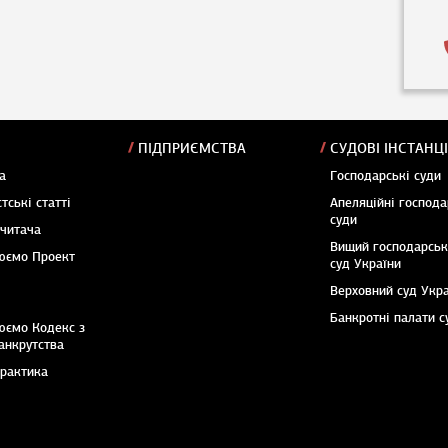
ПІДПРИЄМСТВА
СУДОВІ ІНСТАНЦІ
а
Господарські суди
тські статті
Апеляційні господа
суди
 читача
Вищий господарсь
юємо Проект
суд України
Верховний суд Укр
Банкротні палати с
юємо Кодекс з
анкрутства
практика