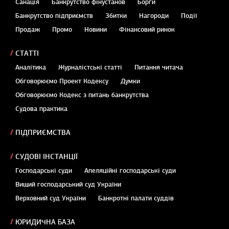
Санація
Банкрутство фінустанов
Борги
Банкрутство підприємств
Збитки
Нагороди
Події
Продаж
Промо
Новини
Фінансовий ринок
СТАТТІ
Аналітика
Журналістські статті
Питання читача
Обговорюємо Проект Кодексу
Думки
Обговорюємо Кодекс з питань банкрутства
Судова практика
ПІДПРИЄМСТВА
СУДОВІ ІНСТАНЦІЇ
Господарські суди
Апеляційні господарські суди
Вищий господарський суд України
Верховний суд України
Банкротні палати суддів
ЮРИДИЧНА БАЗА