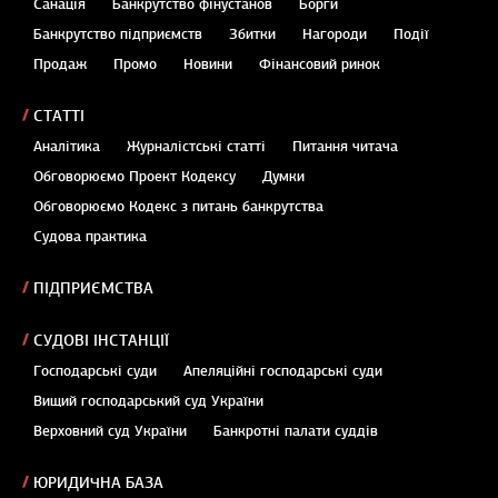
Санація
Банкрутство фінустанов
Борги
Банкрутство підприємств
Збитки
Нагороди
Події
Продаж
Промо
Новини
Фінансовий ринок
СТАТТІ
Аналітика
Журналістські статті
Питання читача
Обговорюємо Проект Кодексу
Думки
Обговорюємо Кодекс з питань банкрутства
Судова практика
ПІДПРИЄМСТВА
СУДОВІ ІНСТАНЦІЇ
Господарські суди
Апеляційні господарські суди
Вищий господарський суд України
Верховний суд України
Банкротні палати суддів
ЮРИДИЧНА БАЗА