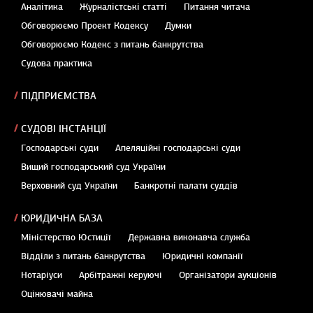
Аналітика
Журналістські статті
Питання читача
Обговорюємо Проект Кодексу
Думки
Обговорюємо Кодекс з питань банкрутства
Судова практика
ПІДПРИЄМСТВА
СУДОВІ ІНСТАНЦІЇ
Господарські суди
Апеляційні господарські суди
Вищий господарський суд України
Верховний суд України
Банкротні палати суддів
ЮРИДИЧНА БАЗА
Міністерство Юстиції
Державна виконавча служба
Відділи з питань банкрутства
Юридичні компанії
Нотаріуси
Арбітражні керуючі
Організатори аукціонів
Оцінювачі майна