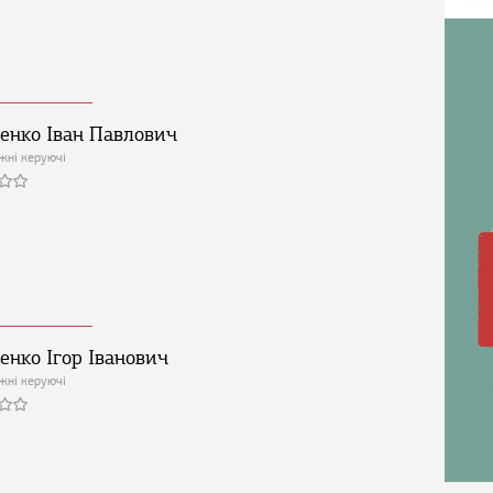
енко Іван Павлович
жні керуючі
енко Ігор Іванович
жні керуючі