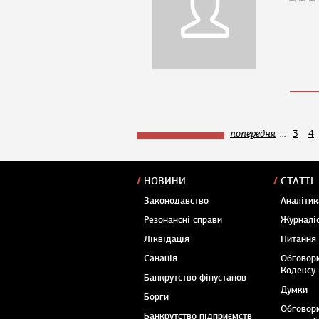
попередня
...
3
4
НОВИНИ
СТАТТІ
Законодавство
Аналітик
Резонансні справи
Журналіс
Ліквідація
Питання
Санація
Обговор
Кодексу
Банкрутство фінустанов
Думки
Борги
Обговор
Банкрутство підприємств