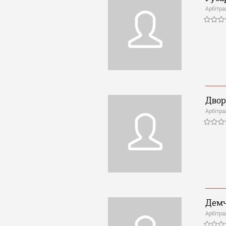
Арбітра
Двор
Арбітра
Демч
Арбітра