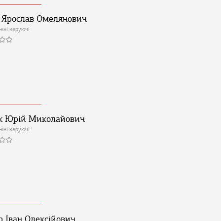
 Ярослав Омелянович
жні керуючі
к Юрій Миколайович
жні керуючі
р Іван Олексійович