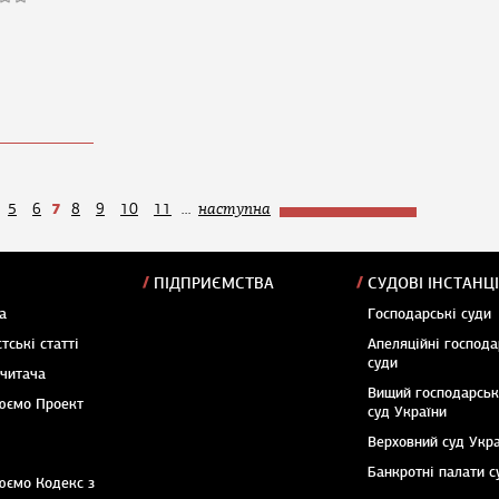
7
5
6
8
9
10
11
...
наступна
ПІДПРИЄМСТВА
СУДОВІ ІНСТАНЦІ
а
Господарські суди
тські статті
Апеляційні господа
суди
 читача
Вищий господарсь
юємо Проект
суд України
Верховний суд Укр
Банкротні палати с
юємо Кодекс з