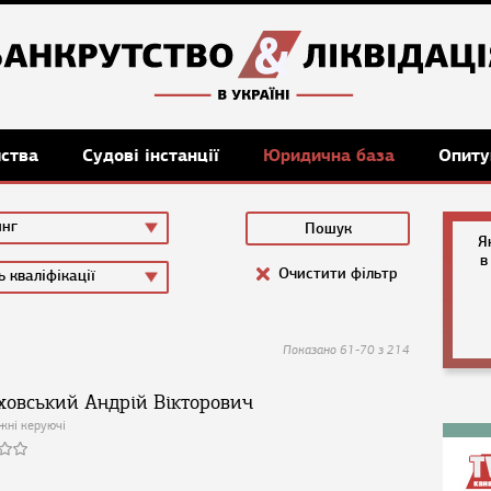
мства
Судові інстанції
Юридична база
Опиту
инг
Я
в
Очистити фільтр
ь кваліфікації
Показано 61-70 з 214
ховський Андрій Вікторович
жні керуючі