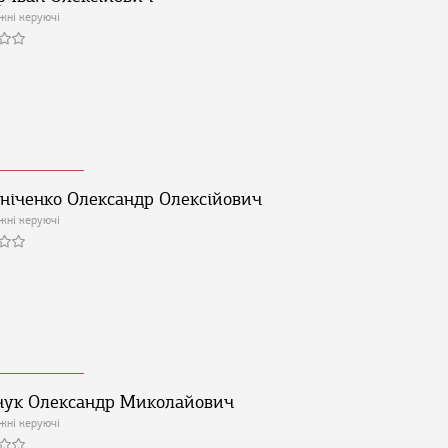
жні керуючі
ніченко Олександр Олексійович
жні керуючі
ук Олександр Миколайович
жні керуючі