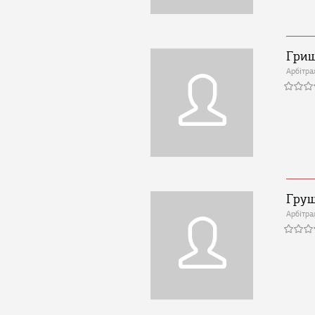
Гриш
Арбітра
Грущ
Арбітра