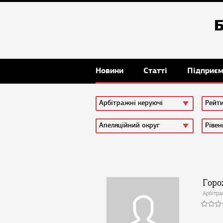
Новини
Статті
Підприє
Арбітражні керуючі
Рейт
Апеляційний округ
Рівен
Горо
Арбітра