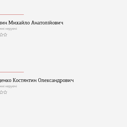
ин Михайло Анатолійович
жні керуючі
енко Костянтин Олександрович
жні керуючі