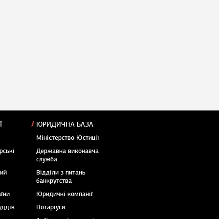
Ї
ЮРИДИЧНА БАЗА
Міністерство Юстиції
рські
Державна виконавча
служба
кий
Відділи з питань
банкрутства
аїни
Юридичні компанії
уддів
Нотаріуси