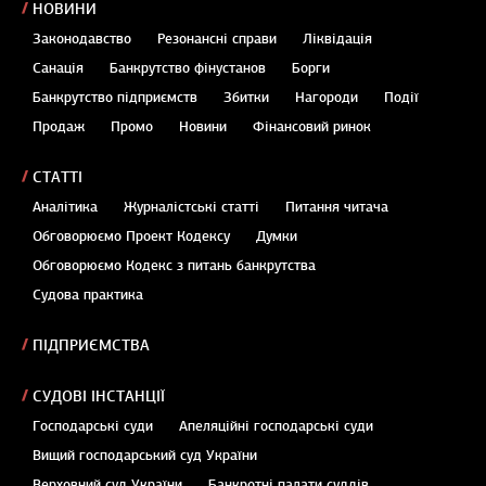
НОВИНИ
Законодавство
Резонансні справи
Ліквідація
Санація
Банкрутство фінустанов
Борги
Банкрутство підприємств
Збитки
Нагороди
Події
Продаж
Промо
Новини
Фінансовий ринок
СТАТТІ
Аналітика
Журналістські статті
Питання читача
Обговорюємо Проект Кодексу
Думки
Обговорюємо Кодекс з питань банкрутства
Судова практика
ПІДПРИЄМСТВА
СУДОВІ ІНСТАНЦІЇ
Господарські суди
Апеляційні господарські суди
Вищий господарський суд України
Верховний суд України
Банкротні палати суддів