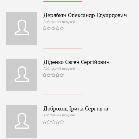
Дерябкін Олександр Едуардович
Арбітражні керуючі
Діденко Євген Сергійович
Арбітражні керуючі
Доброход Ірина Сергіївна
Арбітражні керуючі