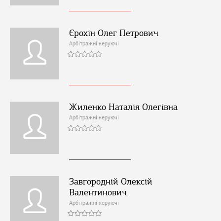
Єрохін Олег Петрович
Арбітражні керуючі
Жиленко Наталія Олегівна
Арбітражні керуючі
Завгородній Олексій
Валентинович
Арбітражні керуючі