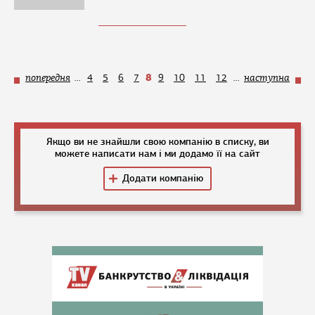
8
попередня
...
4
5
6
7
9
10
11
12
...
наступна
Якщо ви не знайшли свою компанію в списку, ви
можете написати нам і ми додамо її на сайт
Додати компанію