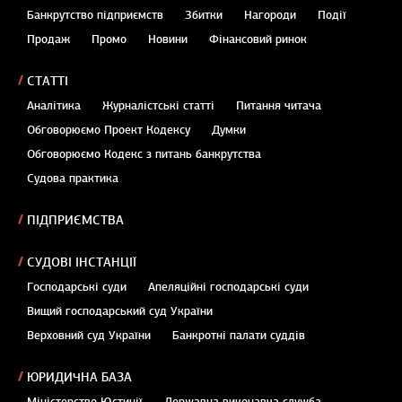
Банкрутство підприємств
Збитки
Нагороди
Події
Продаж
Промо
Новини
Фінансовий ринок
СТАТТІ
Аналітика
Журналістські статті
Питання читача
Обговорюємо Проект Кодексу
Думки
Обговорюємо Кодекс з питань банкрутства
Судова практика
ПІДПРИЄМСТВА
СУДОВІ ІНСТАНЦІЇ
Господарські суди
Апеляційні господарські суди
Вищий господарський суд України
Верховний суд України
Банкротні палати суддів
ЮРИДИЧНА БАЗА