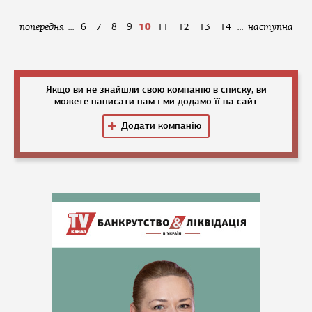
10
попередня
...
6
7
8
9
11
12
13
14
...
наступна
Якщо ви не знайшли свою компанію в списку, ви
можете написати нам і ми додамо її на сайт
Додати компанію