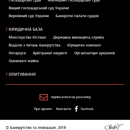
Господарські суди
Апеляційні господарські суди
Вищий господарський суд України
Верховний суд України
Банкротні палати суддів
ЮРИДИЧНА БАЗА
Міністерство Юстиції
Державна виконавча служба
Відділи з питань банкрутства
Юридичні компанії
Нотаріуси
Арбітражні керуючі
Організатори аукціонів
Оцінювачі майна
ОПИТУВАННЯ
підписатися на розсилку
Про проект
Контакти
facebook
© Банкрутство та ліквідація, 2018