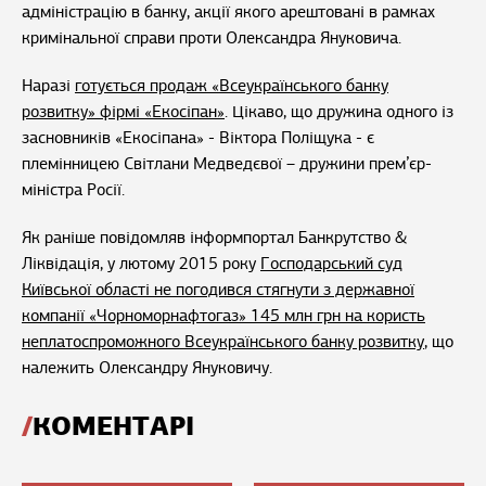
адміністрацію в банку, акції якого арештовані в рамках
кримінальної справи проти Олександра Януковича.
Наразі
готується продаж «Всеукраїнського банку
розвитку» фірмі «Екосіпан»
. Цікаво, що дружина одного із
засновників «Екосіпана» - Віктора Поліщука - є
племінницею Світлани Медведєвої – дружини прем’єр-
міністра Росії.
Як раніше повідомляв інформпортал Банкрутство &
Ліквідація, у лютому 2015 року
Господарський суд
Київської області не погодився стягнути з державної
компанії «Чорноморнафтогаз» 145 млн грн на користь
неплатоспроможного Всеукраїнського банку розвитку
, що
належить Олександру Януковичу.
КОМЕНТАРІ