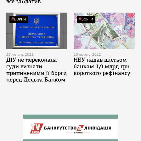
все заплатив
БОРГИ
БОРГИ
23 лютого, 2022
20 лютого, 2022
ДІУ не переконала
НБУ надав шістьом
суди визнати
банкам 1,9 млрд грн
припиненими її борги
короткого рефінансу
перед Дельта Банком