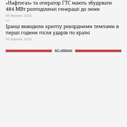
«Нафтогаз» та оператор ГТС мають збудувати
484 МВт розподіленої генерації до зими
06 березня, 2026
Іранці виводили крипту рекордними темпами в
перші години після ударів по країні
06 березня, 2026
всі новини