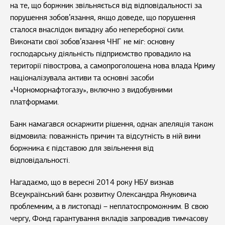
на те, що боржник звільняється від відповідальності за
порушення зобов’язання, якщо доведе, що порушення
сталося внаслідок випадку або непереборної сили.
Виконати свої зобов’язання ЧНГ не міг: основну
господарську діяльність підприємство провадило на
території півострова, а самопроголошена нова влада Криму
націоналізувала активи та основні засоби
«Чорноморнафтогазу», включно з видобувними
платформами.
Банк намагався оскаржити рішення, однак апеляція також
відмовила: поважність причин та відсутність в ній вини
боржника є підставою для звільнення від
відповідальності.
Нагадаємо, що в вересні 2014 року НБУ визнав
Всеукраїнський банк розвитку Олександра Януковича
проблемним, а в листопаді – неплатоспроможним. В свою
чергу, Фонд гарантування вкладів запровадив тимчасову