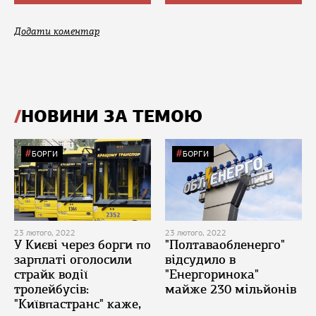
Додати коментар
НОВИНИ ЗА ТЕМОЮ
БОРГИ
БОРГИ
23 лютого, 2022
23 лютого, 2022
У Києві через борги по
"Полтаваобленерго"
зарплаті оголосили
відсудило в
страйк водії
"Енергоринока"
тролейбусів:
майже 230 мільйонів
"Київпастранс" каже,