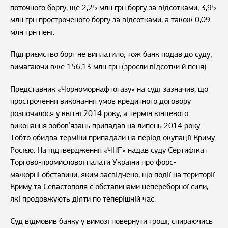
поточного боргу, ще 2,25 млн грн боргу за відсотками, 3,95
млн грн простроченого боргу за відсотками, а також 0,09
млн грн пені.
Підприємство борг не виплатило, тож банк подав до суду,
вимагаючи вже 156,13 млн грн (зросли відсотки й пеня).
Представник «Чорноморнафтогазу» на суді зазначив, що
прострочення виконання умов кредитного договору
розпочалося у квітні 2014 року, а термін кінцевого
виконання зобов’язань припадав на липень 2014 року.
Тобто обидва терміни припадали на період окупації Криму
Росією. На підтвердження «ЧНГ» надав суду Сертифікат
Торгово-промислової палати України про форс-
мажорні обставини, яким засвідчено, що події на території
Криму та Севастополя є обставинами непереборної сили,
які продовжують діяти по теперішній час.
Суд відмовив банку у вимозі повернути гроші, спираючись