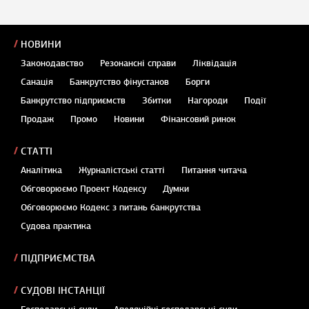
НОВИНИ
Законодавство
Резонансні справи
Ліквідація
Санація
Банкрутство фінустанов
Борги
Банкрутство підприємств
Збитки
Нагороди
Події
Продаж
Промо
Новини
Фінансовий ринок
СТАТТІ
Аналітика
Журналістські статті
Питання читача
Обговорюємо Проект Кодексу
Думки
Обговорюємо Кодекс з питань банкрутства
Судова практика
ПІДПРИЄМСТВА
СУДОВІ ІНСТАНЦІЇ